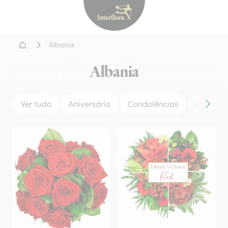
Interflora - entrega de flor
Home
Albania
Albania
Ver tudo
Aniversário
Condolências
Amor
Conteú