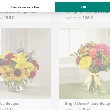
 Breeze Arrangement
Thoughtful Gesture Fruit
185€
105€
 de
a partir de
 You Bouquet
Bright Days Ahead Bouq
85€
85€
 de
a partir de