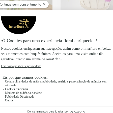
Blooming Bounty Bouque
75€
a partir de
ream Bouquet
86€
 de