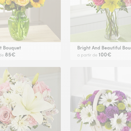
t Bouquet
Bright And Beautiful Bo
85€
100€
 de
a partir de