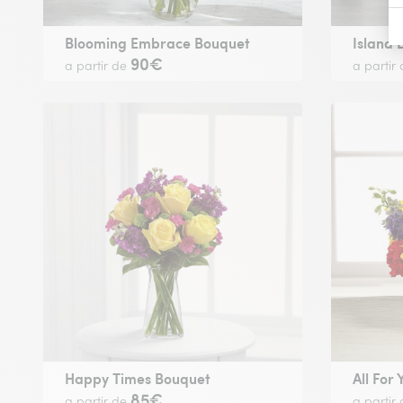
Blooming Embrace Bouquet
Island
90€
a partir de
a partir
Happy Times Bouquet
All For
85€
a partir de
a partir