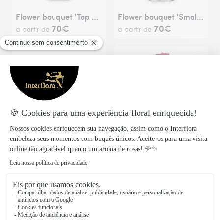
Flower bouquet 'Top of Summer'
Flower bouquet 'Small but Yours'
70€
70€
a partir de
a partir de
Fleurop Flower bouquet 'Scent of Summer'
Flower bouquet 'Sweet Bloom'
70€
72€
a partir de
a partir de