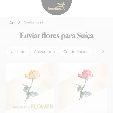
Interflora - entrega de flor
Home
Switzerland
Enviar flores para Suíça
Ver tudo
Aniversário
Condolências
Amor
Conteú