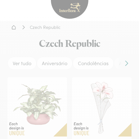
Interflora - entrega de flor
Home
Czech Republic
Czech Republic
Ver tudo
Aniversário
Condolências
Amor
Conteú