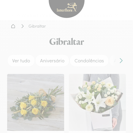
Interflora - entrega de flor
Home
Gibraltar
Gibraltar
Ver tudo
Aniversário
Condolências
Amor
Conteú