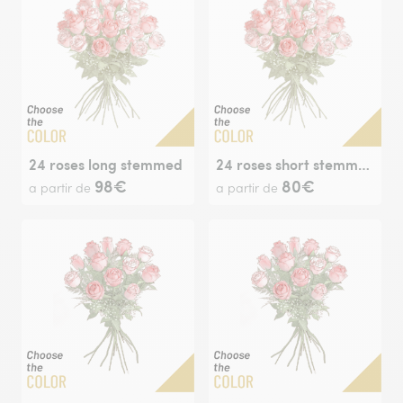
24 roses long stemmed
24 roses short stemmed
98€
80€
a partir de
a partir de