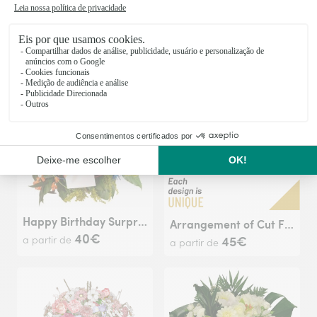
Joyful
Royal
40€
a partir de
76€
a partir de
Happy Birthday Surprise Bouquet
Arrangement of Cut Flowers
40€
45€
a partir de
a partir de