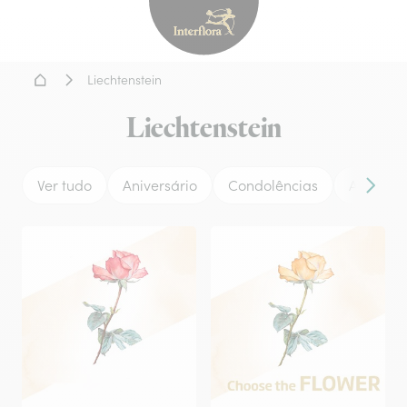
Interflora - entrega de flor
Home
Liechtenstein
Liechtenstein
Ver tudo
Aniversário
Condolências
Amor
Conteú