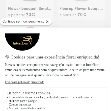
Flower bouquet 'Small but Yours'
Fleurop Flower bouquet 'Scent of Summer'
70€
70€
a partir de
a partir de
Flower bouquet 'Sweet Bloom'
Flower bouquet 'Little Flower Message'
72€
72€
a partir de
a partir de