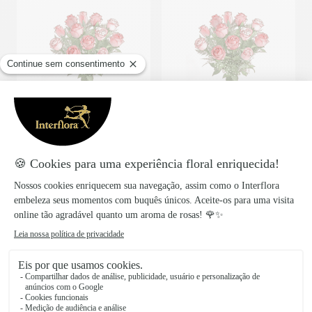
12 roses medium stemmed
12 roses long stemmed
70€
82€
a partir de
a partir de