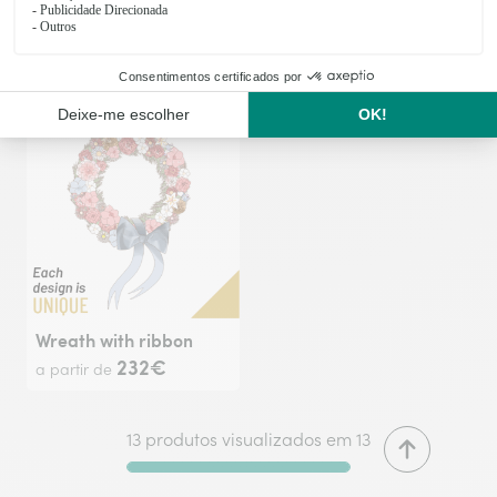
Arrangement of Plants
Wreath
53€
222€
a partir de
a partir de
Wreath with ribbon
232€
a partir de
13 produtos visualizados em 13