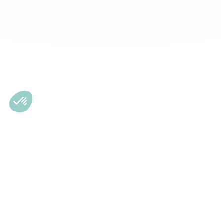
Subscrição da newsletter
Registe-se na nossa newsletter
5€ de desconto na sua primeira encomenda!