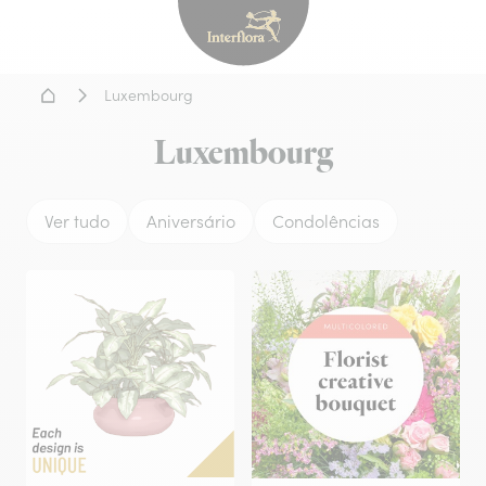
Interflora - entrega de flor
Home
Luxembourg
Luxembourg
Ver tudo
Aniversário
Condolências