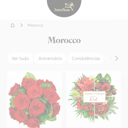
Interflora - entrega de flor
Home
Morocco
Morocco
Ver tudo
Aniversário
Condolências
Amor
Conteú