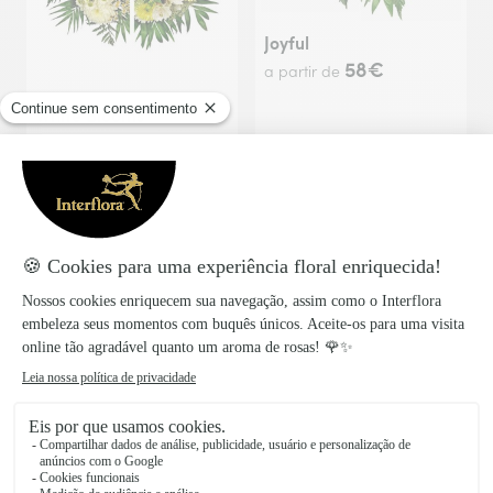
Joyful
58€
a partir de
White Blooms
58€
a partir de
Ornella
Love Heart
58€
119€
a partir de
a partir de