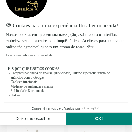
Exotica
100€
a partir de
Joy
100€
a partir de
Affection Yellow Roses
Arrangement of Cut Flowers
100€
95€
a partir de
a partir de