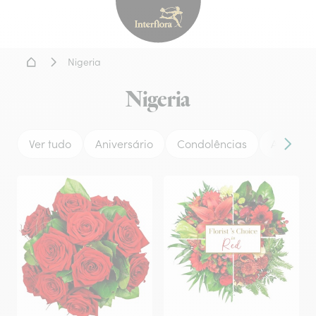
Interflora - entrega de flor
Home
Nigeria
Nigeria
Ver tudo
Aniversário
Condolências
Amor
Conteú