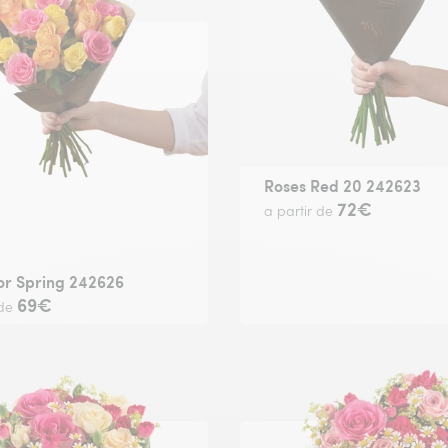
Roses Red 20 242623
72€
a partir de
or Spring 242626
69€
 de