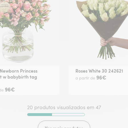
 Newborn Princess
Roses White 30 242621
t w babybirth tag
96€
a partir de
96€
 de
20 produtos visualizados em 47