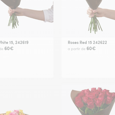
hite 15, 242619
Roses Red 15 242622
60€
60€
 de
a partir de