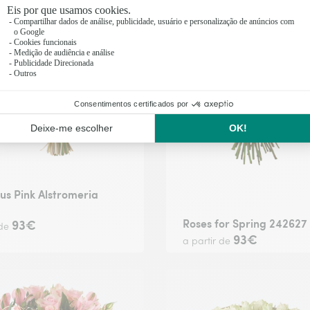
s Pink Alstromeria
Roses for Spring 242627
93€
 de
93€
a partir de