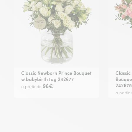
Classic Newborn Prince Bouquet
Classic
w babybirth tag 242677
Bouque
242675
96€
a partir de
a partir