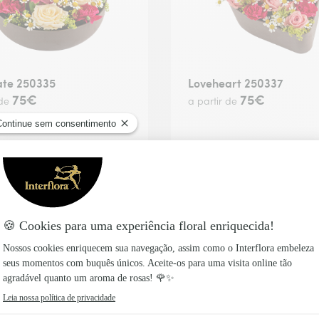
ate 250335
Loveheart 250337
75€
75€
 de
a partir de