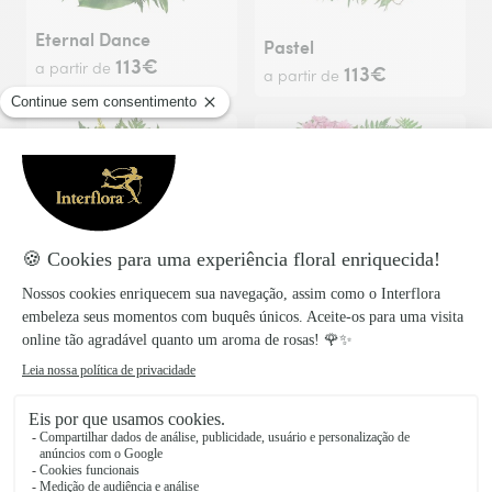
Eternal Dance
Pastel
113€
a partir de
113€
a partir de
Odelia
Joy
113€
113€
a partir de
a partir de