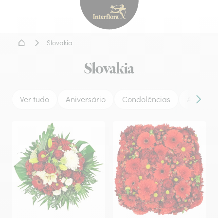
Interflora - entrega de flor
Home
Slovakia
Slovakia
Ver tudo
Aniversário
Condolências
Amor
Conteú