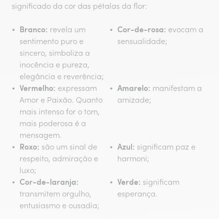
significado da cor das pétalas da flor:
Branco:
Cor-de-rosa:
revela um
evocam a
sentimento puro e
sensualidade;
sincero, simboliza a
inocência e pureza,
elegância e reverência;
Vermelho:
Amarelo:
expressam
manifestam a
Amor e Paixão. Quanto
amizade;
mais intenso for o tom,
mais poderosa é a
mensagem.
Roxo:
Azul:
são um sinal de
significam paz e
respeito, admiração e
harmoni;
luxo;
Cor-de-laranja:
Verde:
significam
transmitem orgulho,
esperança.
entusiasmo e ousadia;