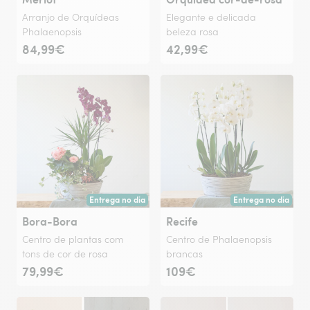
Arranjo de Orquídeas
Elegante e delicada
Phalaenopsis
beleza rosa
84,99€
42,99€
Entrega no dia
Entrega no dia
Entrega hoje ou na data à tua escolha.
Entrega hoje ou na 
Bora-Bora
Recife
Centro de plantas com
Centro de Phalaenopsis
tons de cor de rosa
brancas
79,99€
109€