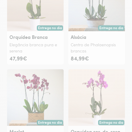
Entrega no dia
Entrega no dia
Entrega hoje ou na data à tua escolha.
Entrega hoje ou na 
Orquídea Branca
Alsácia
Elegância branca pura e
Centro de Phalaenopsis
serena
brancas
47,99€
84,99€
Entrega no dia
Entrega no dia
Entrega hoje ou na data à tua escolha.
Entrega hoje ou na 
Merlot
Orquídea cor-de-rosa