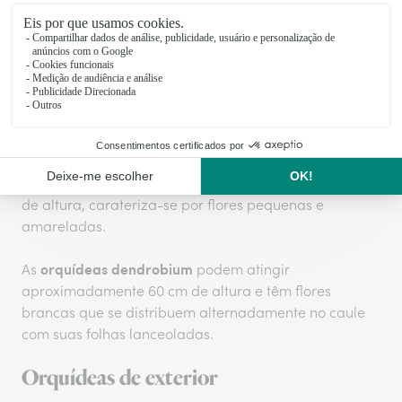
orquídea
Muito resistente e sem bolbos, a
phalaenopsis
apresenta pares de folhas largas,
brilhantes e carnudas em camadas sucessivas que
vão sendo substituídas por novas.
As flores são exuberantes e variam em tamanho e
número de flores por floração, que pode ocorrer até 3
vezes por ano. A floração anual das orquídeas
oncidium, que podem atingir aproximadamente 60 cm
de altura, carateriza-se por flores pequenas e
amareladas.
orquídeas dendrobium
As
podem atingir
aproximadamente 60 cm de altura e têm flores
brancas que se distribuem alternadamente no caule
com suas folhas lanceoladas.
Orquídeas de exterior