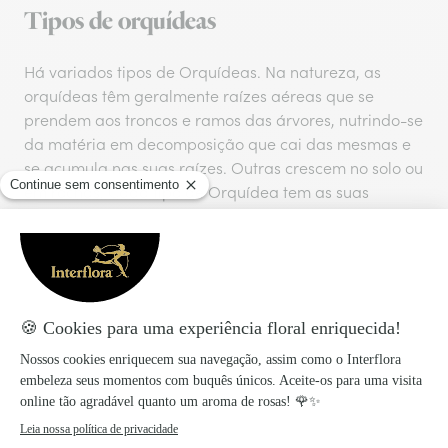
Tipos de orquídeas
Há variados tipos de Orquídeas. Na natureza, as
orquídeas têm geralmente raízes aéreas que se
prendem aos troncos e ramos das árvores, nutrindo-se
da matéria em decomposição que cai das mesmas e
se acumula nas suas raízes. Outras crescem no solo ou
em rochas. Cada tipo de Orquídea tem as suas
particularidades, caraterizando-se por flores e folhas
com formas e cores peculiares, habitat e exigências
específicas.
Orquídeas de interior
Entre os muitos tipos de Orquídeas que se adaptam a
interiores
, a Orquídea Phalaenopsis é a mais
conhecida. Esta orquídea é uma das
plantas de
interior
mais produzidas e vendidas em todo o mundo.