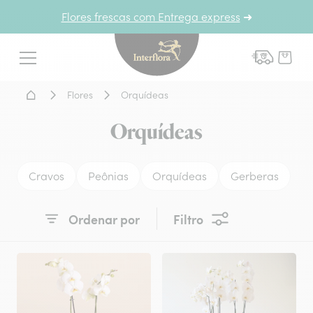
Flores frescas com Entrega express
➜
Interflora - entrega de flor
Menu
Home - Entrega de flores
Flores
Orquídeas
Orquídeas
Cravos
Peônias
Orquídeas
Gerberas
Ordenar por
Filtro