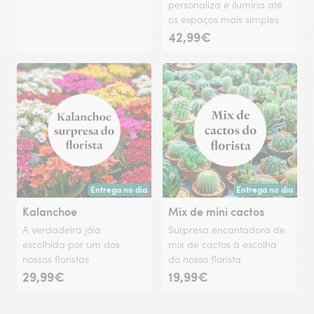
personaliza e ilumina até
os espaços mais simples
42,99€
Entrega no dia
Entrega no dia
Entrega hoje ou na data à tua escolha.
Entrega hoje ou na 
Kalanchoe
Mix de mini cactos
A verdadeira jóia
Surpresa encantadora de
escolhida por um dos
mix de cactos à escolha
nossos floristas
do nosso florista
29,99€
19,99€