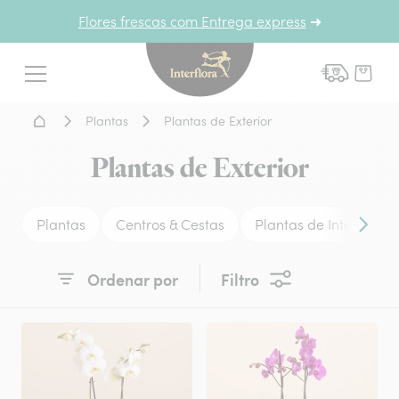
Flores frescas com Entrega express
➜
Interflora - entrega de flor
Menu
Home - Entrega de flores
Plantas
Plantas de Exterior
Plantas de Exterior
Plantas
Centros & Cestas
Plantas de Interior
Conteú
Ordenar por
Filtro