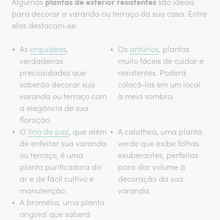
plantas de exterior resistentes
Algumas
são ideais
para decorar a varanda ou terraço da sua casa. Entre
elas destacam-se:
As
orquídeas
,
Os
antúrios
, plantas
verdadeiras
muito fáceis de cuidar e
preciosidades que
resistentes. Poderá
saberão decorar sua
colocá-los em um local
varanda ou terraço com
à meia sombra.
a elegância de sua
floração.
O
lírio da paz
, que além
A calathea, uma planta
de enfeitar sua varanda
verde que exibe folhas
ou terraço, é uma
exuberantes, perfeitas
planta purificadora do
para dar volume à
ar e de fácil cultivo e
decoração da sua
manutenção.
varanda.
A bromélia, uma planta
original que saberá