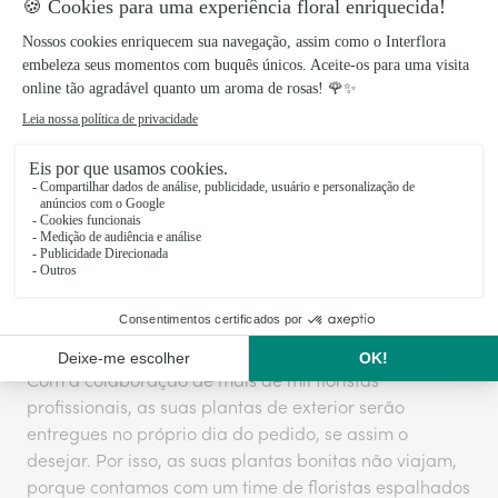
exterior com flor e sem flor. Dependendo de como
queira criar o seu espaço, poderá escolher entre umas
e outras. Ao ar livre, as plantas de exterior sobressaem
muito mais e não precisam de tantos cuidados. Assim,
poderá ter plantas que duram o ano todo, tanto no
interior como no exterior.
Pensando em si, criámos outras coleções igualmente
maravilhosas como esta. As
plantas de outono
ou as
plantas de primavera
são algumas das que poderá
ver e comprar. De certeza que encontrará a que mais
comprar
gosta ao navegar por nosso site para
plantas para o exterior
.
Com a colaboração de mais de mil floristas
profissionais, as suas plantas de exterior serão
entregues no próprio dia do pedido, se assim o
desejar. Por isso, as suas plantas bonitas não viajam,
porque contamos com um time de floristas espalhados