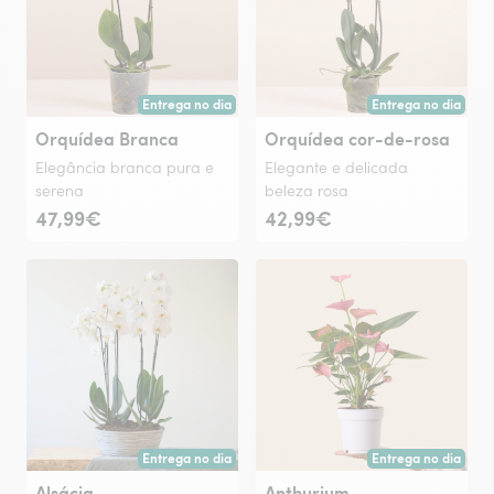
Entrega no dia
Entrega no dia
Entrega hoje ou na data à tua escolha.
Entrega hoje ou na 
Orquídea Branca
Orquídea cor-de-rosa
Elegância branca pura e
Elegante e delicada
serena
beleza rosa
47,99€
42,99€
Entrega no dia
Entrega no dia
Entrega hoje ou na data à tua escolha.
Entrega hoje ou na 
Alsácia
Anthurium