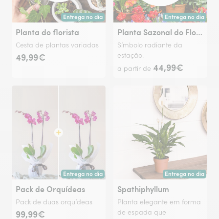
Entrega no dia
Entrega no dia
Entrega hoje ou na data à tua escolha.
Entrega hoje ou na 
Planta do florista
Planta Sazonal do Florista
Cesta de plantas variadas
Símbolo radiante da
49,99€
estação.
44,99€
a partir de
Entrega no dia
Entrega no dia
Entrega hoje ou na data à tua escolha.
Entrega hoje ou na 
Pack de Orquídeas
Spathiphyllum
Pack de duas orquídeas
Planta elegante em forma
99,99€
de espada que