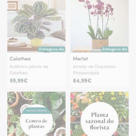
Entrega no dia
Entrega no dia
Entrega hoje ou na data à tua escolha.
Entrega hoje ou na 
Calathea
Merlot
Autêntica planta de
Arranjo de Orquídeas
Calathea
Phalaenopsis
59,99€
84,99€