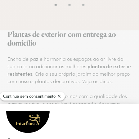
Plantas de exterior com entrega ao
domicílio
Encha de paz e harmonia os espaços ao ar livre da
plantas de exterior
sua casa ao adicionar as melhores
resistentes
. Crie o seu próprio jardim ao melhor preço
com nossas plantas decorativas. Veja as dicas:
Na Interflora, preocupamo-nos com a qualidade dos
nossos serviços e produtos diariamente. As nossas
plantas de exterior com entrega ao domicílio
são
resistentes às mudanças climáticas e contam com a
nossa garantia de qualidade e frescura. Tem à sua
escolha uma grande variedade, desde plantas de