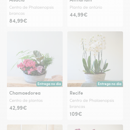
Centro de Phalaenopsis
Planta de antúrio
brancas
44,99€
84,99€
Entrega no dia
Entrega no dia
Entrega hoje ou na data à tua escolha.
Entrega hoje ou na 
Chamaedorea
Recife
Centro de plantas
Centro de Phalaenopsis
42,99€
brancas
109€