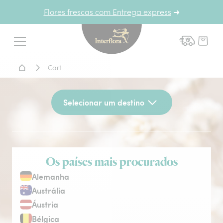
Flores frescas com Entrega express
➜
Interflora - entrega de flor
Menu
Home - Entrega de flores
Cart
Selecionar um destino
Os países mais procurados
Alemanha
Austrália
Áustria
Bélgica