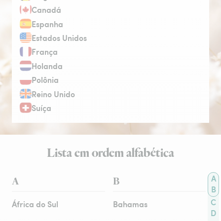
Canadá
Espanha
Estados Unidos
França
Holanda
Polônia
Reino Unido
Suíça
Lista em ordem alfabética
A
A
B
B
C
África do Sul
Bahamas
D