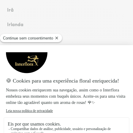
Irã
Irlanda
Islândia
Israel
Itália
L
M
Letônia
Macau, RAE da China
Líbano
Macedônia do Norte
Liechtenstein
Malásia