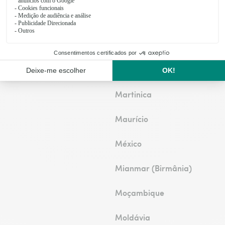
Lituânia
Malawi
Luxemburgo
Malta
Marrocos
Martinica
Maurício
México
Mianmar (Birmânia)
Moçambique
Moldávia