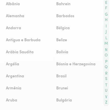
E
Albânia
Bahrein
F
G
Alemanha
Barbados
H
I
Andorra
Bélgica
J
L
Antígua e Barbuda
Belize
M
N
Arábia Saudita
Bolívia
O
P
Argélia
Bósnia e Herzegovina
Q
R
Argentina
Brasil
S
T
Armênia
Brunei
U
V
Aruba
Bulgária
Z