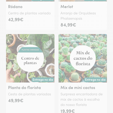
Entrega hoje ou na data à tua escolha.
Entrega hoje ou na 
Ródano
Merlot
Centro de plantas variado
Arranjo de Orquídeas
42,99€
Phalaenopsis
84,99€
Entrega no dia
Entrega no dia
Entrega hoje ou na data à tua escolha.
Entrega hoje ou na 
Planta do florista
Mix de mini cactos
Cesta de plantas variadas
Surpresa encantadora de
49,99€
mix de cactos à escolha
do nosso florista
19,99€