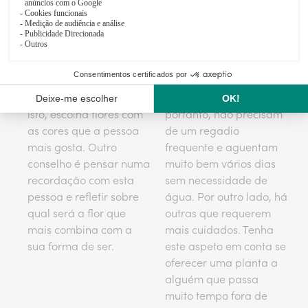
Gostos da pessoa:
O tipo de cuidados que
a planta a oferecer
tenha em conta o
necessita:
carácter e a
algumas
personalidade da
plantas têm uma boa
pessoa a quem vai
capacidade de
oferecer a planta. Para
absorver a água e,
isto, escolha flores com
portanto, não precisam
as cores que a pessoa
de um regadio
mais gosta. Outro
frequente e aguentam
conselho é pensar numa
muito bem vários dias
recordação com esta
sem necessidade de
pessoa e refletir sobre
água. Por outro lado, há
qual será a flor que
outras que requerem
mais combina com a
mais cuidados. Tenha
sua forma de ser.
este aspeto em conta se
oferecer uma planta a
alguém que passa
muito tempo fora de