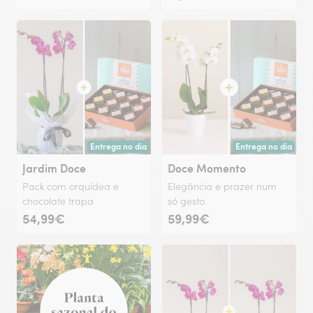
Entrega no dia
Entrega no dia
Entrega hoje ou na data à tua escolha.
Entrega hoje ou na 
Jardim Doce
Doce Momento
Pack com orquídea e
Elegância e prazer num
chocolate trapa
só gesto.
54,99€
59,99€