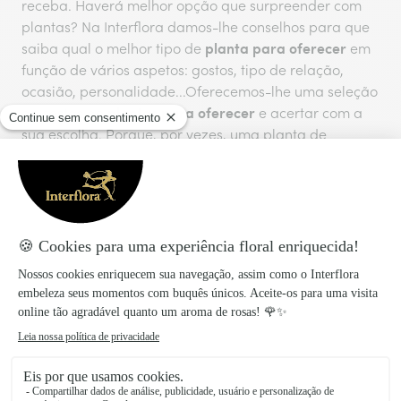
receba. Haverá melhor opção que surpreender com
plantas? Na Interflora damos-lhe conselhos para que
planta para oferecer
saiba qual o melhor tipo de
em
função de vários aspetos: gostos, tipo de relação,
ocasião, personalidade...Oferecemos-lhe uma seleção
plantas para oferecer
de cestas de
e acertar com a
sua escolha. Porque, por vezes, uma planta de
presente expressa tudo aquilo que quer dizer e não
sabe como.
Plantas de presente: conselhos para
saber qual escolher
Acaba por decidir que desta vez vai oferecer uma
planta. O seguinte passo será chegar à conclusão de
qual será a planta. Na Interflora damos-lhe os
plantas para
seguintes conselhos sobre quais tipos de
oferecer
: