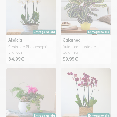
Entrega no dia
Entrega no dia
Entrega hoje ou na data à tua escolha.
Entrega hoje ou na 
Alsácia
Calathea
Centro de Phalaenopsis
Autêntica planta de
brancas
Calathea
84,99€
59,99€
Entrega no dia
Entrega no dia