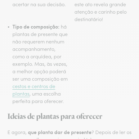
acertar na sua decisão.
este ato revela grande
atenção e carinho pelo
destinatário!
Tipo de composição:
há
plantas de presente que
não requerem nenhum
acompanhamento,
como a orquídea, por
exemplo. Mas, às vezes,
a melhor opção poderá
ser uma composição em
cestos e centros de
plantas
, uma escolha
perfeita para oferecer.
Ideias de plantas para oferecer
que planta dar de presente
E agora,
? Depois de ler os