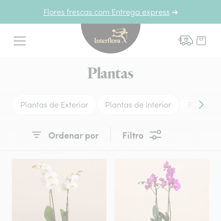
Flores frescas com Entrega express
➜
Interflora - entrega de flor
Menu
Plantas
Plantas de Exterior
Plantas de Interior
Plantas 
Conteú
Ordenar por
Filtro