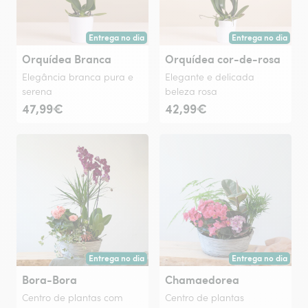
Entrega no dia
Entrega no dia
Entrega hoje ou na data à tua escolha.
Entrega hoje ou na 
Orquídea Branca
Orquídea cor-de-rosa
Elegância branca pura e
Elegante e delicada
serena
beleza rosa
47,99€
42,99€
Entrega no dia
Entrega no dia
Entrega hoje ou na data à tua escolha.
Entrega hoje ou na 
Bora-Bora
Chamaedorea
Centro de plantas com
Centro de plantas