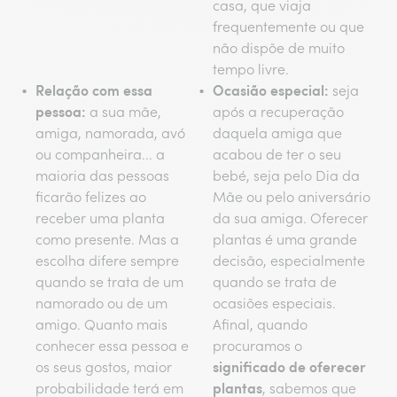
casa, que viaja
frequentemente ou que
não dispõe de muito
tempo livre.
Relação com essa
Ocasião especial:
seja
pessoa:
a sua mãe,
após a recuperação
amiga, namorada, avó
daquela amiga que
ou companheira... a
acabou de ter o seu
maioria das pessoas
bebé, seja pelo Dia da
ficarão felizes ao
Mãe ou pelo aniversário
receber uma planta
da sua amiga. Oferecer
como presente. Mas a
plantas é uma grande
escolha difere sempre
decisão, especialmente
quando se trata de um
quando se trata de
namorado ou de um
ocasiões especiais.
amigo. Quanto mais
Afinal, quando
conhecer essa pessoa e
procuramos o
significado de oferecer
os seus gostos, maior
plantas
probabilidade terá em
, sabemos que