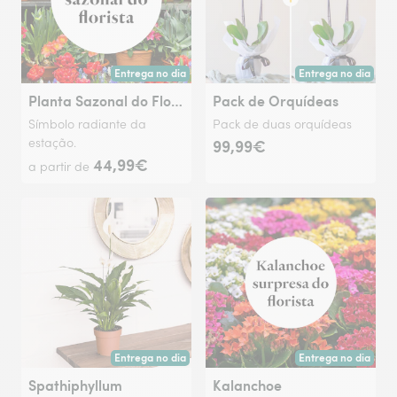
Entrega no dia
Entrega no dia
Entrega hoje ou na data à tua escolha.
Entrega hoje ou na 
Planta Sazonal do Florista
Pack de Orquídeas
Símbolo radiante da
Pack de duas orquídeas
estação.
99,99€
44,99€
a partir de
Entrega no dia
Entrega no dia
Entrega hoje ou na data à tua escolha.
Entrega hoje ou na 
Spathiphyllum
Kalanchoe