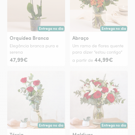
Entrega no dia
Entrega no dia
Entrega hoje ou na data à tua escolha.
Entrega hoje ou na 
Orquídea Branca
Abraço
Elegância branca pura e
Um ramo de flores quente
serena
para dizer “estou contigo”
47,99€
44,99€
a partir de
Entrega no dia
Entrega no dia
Entrega hoje ou na data à tua escolha.
Entrega hoje ou na 
Tércia
Maldivas