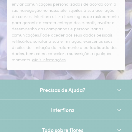
enviar comunicações personalizadas de acordo com a
sua navegação no nosso site, sujeitas à sua aceitação
de cookies. Interflora utiliza tecnologias de rastreamento
para garantir a correta entrega dos e‑mails, avaliar o
desempenho das campanhas e personalizar as
comunicações.Pode aceder aos seus dados pessoais,
retificá‑los, solicitar a sua eliminação, exercer os seus
direitos de limitação do tratamento e portabilidade dos
dados, bem como cancelar a subscrição a qualquer
momento.
Mais informações
.
Precisas de Ajuda?
Interflora
Tudo sobre flores