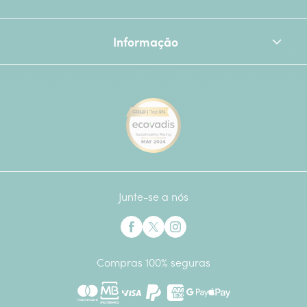
Informação
[Ecovadis Gold Badge - Top 
Junte-se a nós
Interflora no Facebook
Interflora no X anteriormente Twitter
Interflora no Instagram
Compras 100% seguras
Mastercard
Multibanco
Visa
Paypal
American Express
Google Pay
Apple Pay