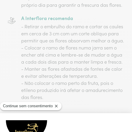
próprio dia para garantir a frescura das flores.
A Interflora recomenda
- Retirar o embrulho do ramo e cortar os caules
em cerca de 3 cm com um corte oblíquo para
permitir que as flores absorvam melhor a água.
- Colocar o ramo de flores numa jarra sem o
encher até cima e lembre-se de mudar a água
a cada dois dias para a manter limpa e fresca.
- Manter as flores afastadas de fontes de calor
e evitar alterações de temperatura.
- Não colocar o ramo perto da fruta, pois o
etileno produzido irá afetar o amadurecimento
das flores.
Preparado com amor, entregue com