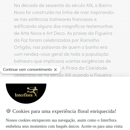
Na década de sessenta do século XIX, o Bairro
Novo foi construído na linha de mar inspirando-
se nas estâncias balneares francesas e
edificando alguns dos magníficos testemunhos
de Arte Nova e Art Deco. As praias da Figueira
da Foz foram celebrizadas por Ramalho
Ortigão, nas palavras de quem o banho era
«um rendez-vous geral de toda a população
balnear» que implicava «certas exigências de
aparato e de toilette». A Praia da Claridade
celebrizou-se no século XIX quando a Figueira
da Foz atraía banhistas de todo o país. Buarcos
e Cabedelo são praias de surf. O Casino foi
inaugurado nos finais do século XIX, ainda como
Theatro-Circo Saraiva de Carvalho e marcou a
Figueira da Foz com o carácter cosmopolita que
não mais a abandonou entre a autenticidade
de um porto de pesca e o cosmopolitismo