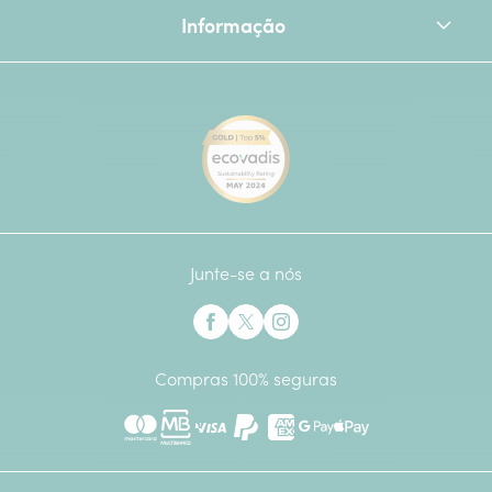
Informação
[Ecovadis Gold Badge - Top 
Junte-se a nós
Interflora no Facebook
Interflora no X anteriormente Twitter
Interflora no Instagram
Compras 100% seguras
Mastercard
Multibanco
Visa
Paypal
American Express
Google Pay
Apple Pay