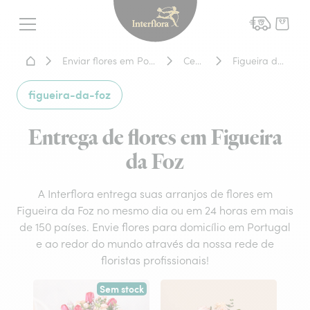
Interflora - entrega de flor
Menu
Home - Entrega de flores
Enviar flores em Portugal
Centro
Figueira da Foz
figueira-da-foz
Entrega de flores em Figueira
da Foz
A Interflora entrega suas arranjos de flores em
Figueira da Foz no mesmo dia ou em 24 horas em mais
de 150 países. Envie flores para domicílio em Portugal
e ao redor do mundo através da nossa rede de
floristas profissionais!
Sem stock