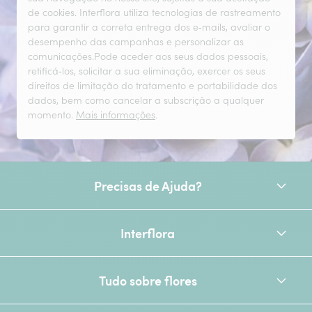
de cookies. Interflora utiliza tecnologias de rastreamento
para garantir a correta entrega dos e‑mails, avaliar o
desempenho das campanhas e personalizar as
comunicações.Pode aceder aos seus dados pessoais,
retificá‑los, solicitar a sua eliminação, exercer os seus
direitos de limitação do tratamento e portabilidade dos
dados, bem como cancelar a subscrição a qualquer
momento.
Mais informações
.
Precisas de Ajuda?
Interflora
Tudo sobre flores