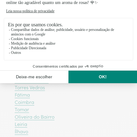
herdado da Belle Époque.
Floristas da rede Interflora nas
principais cidades do Centro de
Portugal
Viseu
Entroncamento
Torres Vedras
Fátima
Coimbra
Tomar
Oliveira do Bairro
Leiria
Ílhavo