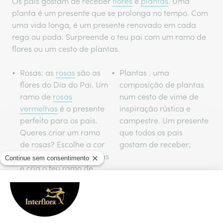
Os pais gostam de receber
flores
e
plantas
. Uma
planta é um presente que se prolonga no tempo. Com
uma vida longa, é um presente renovado em cada
rega ou poda. Surpreende o teu pai com um ramo de
flores ou um cesto de plantas.
Rosas: as
rosas
são as
Plantas : uma
flores do Dia do Pai. Um
composição de plantas
ramo de
rosas
num cesto de vime de
vermelhas
é o presente
inspiração rústica e
perfeito para os pais.
campestre. Um presente
Queres criar um ramo
que todos os pais
de rosas? Escolhe a cor
gostam de receber;
e a quantidade de rosas
e cria o teu ramo de
Rosas;
Calateia:
é uma
Orquideas : A
Orquídea
impressionante planta
é uma planta muito
com folhas
elegante e um presente