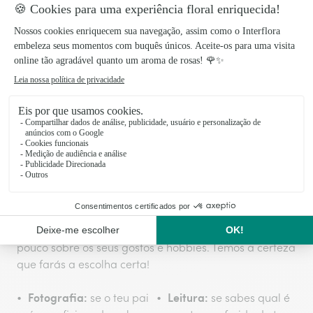
invulgarmente duras e
muito apreciado pelos
enormes. Um presente
pais. O presente
surpreendente para os
perfeito no Dia do Pai.
pais que gostam de
presentes diferentes;
Presentes que farão o teu pai desfrutar
do seu passatempo preferido
O que um pai mais aprecia é, sem dúvida, passar
tempo de qualidade com a sua família e, com ela,
viver experiências que perdurem no tempo e se
tornem memoráveis. E se, para além disso, também
lhe ofereceres um belo detalhe decorativo? Pensa um
pouco sobre os seus gostos e hobbies. Temos a certeza
que farás a escolha certa!
Fotografia:
Leitura:
se o teu pai
se sabes qual é