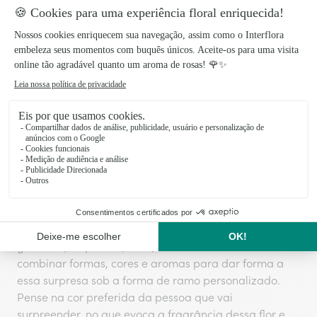
Inspire-se e personalize o seu ramo de
flores
Os ramos de rosas são um clássico que nunca o
deixam mal, e se se trata de um ramo personalizado,
adivinhará com certeza. Existem muitas flores bonitas
com muitos significados e cores que também podem
fazer parte desse ramo personalizado. Encontre a sua
inspiração na Interflora e conte-nos como é esse ramo
que tem idealizado. Sem dúvida, será uma
composição única e original.
Crie o seu ramo ideal e escolha entre margaridas,
gerberas, orquídeas, lírios, rosas e muito mais. Pode
combinar formas, cores e aromas para dar forma a
essa surpresa sob a forma de ramo personalizado.
Pense na cor preferida da pessoa que vai
surpreender, no que evoca a fragrância dessa flor e