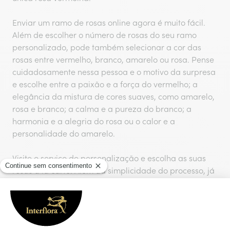
Enviar um ramo de rosas online agora é muito fácil.
Além de escolher o número de rosas do seu ramo
personalizado, pode também selecionar a cor das
rosas entre vermelho, branco, amarelo ou rosa. Pense
cuidadosamente nessa pessoa e o motivo da surpresa
e escolhe entre a paixão e a força do vermelho; a
elegância da mistura de cores suaves, como amarelo,
rosa e branco; a calma e a pureza do branco; a
harmonia e a alegria do rosa ou o calor e a
personalidade do amarelo.
Visite o serviço de personalização e escolha as suas
rosas à la carte. Além da simplicidade do processo, já
pode começar a imaginar o sorriso que será
desenhará na cara dessa pessoa tão especial e que
está prestes a receber esse ramo de rosas à la carte,
concebido unícamente com ela em mente.