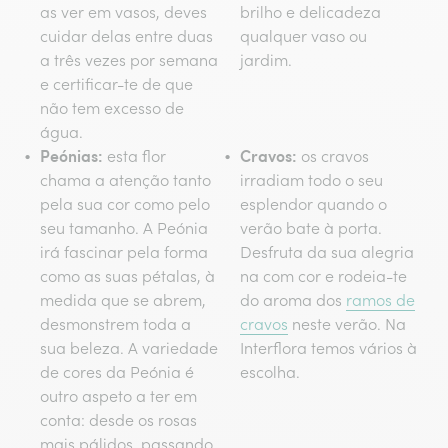
as ver em vasos, deves
brilho e delicadeza
cuidar delas entre duas
qualquer vaso ou
a três vezes por semana
jardim.
e certificar-te de que
não tem excesso de
água.
Peónias:
Cravos:
esta flor
os cravos
chama a atenção tanto
irradiam todo o seu
pela sua cor como pelo
esplendor quando o
seu tamanho. A Peónia
verão bate à porta.
irá fascinar pela forma
Desfruta da sua alegria
como as suas pétalas, à
na com cor e rodeia-te
medida que se abrem,
do aroma dos
ramos de
desmonstrem toda a
cravos
neste verão. Na
sua beleza. A variedade
Interflora temos vários à
de cores da Peónia é
escolha.
outro aspeto a ter em
conta: desde os rosas
mais pálidos, passando