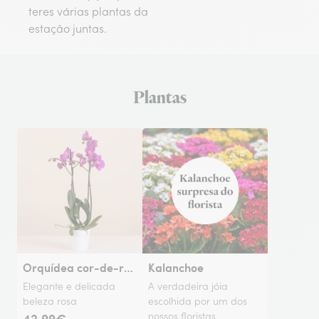
teres várias plantas da
estação juntas.
Plantas
Orquídea cor-de-rosa
Kalanchoe
Elegante e delicada
A verdadeira jóia
beleza rosa
escolhida por um dos
42,99€
nossos floristas