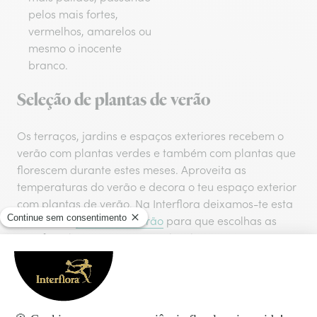
pelos mais fortes,
vermelhos, amarelos ou
mesmo o inocente
branco.
Seleção de plantas de verão
Os terraços, jardins e espaços exteriores recebem o
verão com plantas verdes e também com plantas que
florescem durante estes meses. Aproveita as
temperaturas do verão e decora o teu espaço exterior
com plantas de verão. Na Interflora deixamos-te esta
seleção de
plantas de verão
para que escolhas as
tuas favoritas ou para que te inspirem para o teu
próximo presente:
Orquídeas:
Gerânios:
enchem de
conta com
harmonia e delicadeza
uma das flores mais