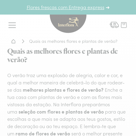
Flores frescas com Entrega express
➜
Interflora - entrega de flor
Menu
Home - Entrega de flores
Quais as melhores flores e plantas de verão?
Quais as melhores flores e plantas de
verão?
O verão traz uma explosão de alegria, calor e cor, e
qual a melhor maneira de celebrá-lo do que rodear-
melhores plantas e flores de verão?
se das
Enche a
tua casa com plantas de verão e com as flores mais
vistosas da estação. Na Interflora preparámos
seleção com flores e plantas de verão
uma
para que
escolhas a que mais se adapta aos teus gostos, estilo
de decoração ou ao teu espaço. E lembra-te que
ramo de flores de verão
um
será o melhor presente