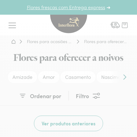
Flores frescas com Entrega express
➜
Interflora - entrega de flor
Menu
Home - Entrega de flores
Flores para ocasiões especiais
Flores para oferecer a noivos
Flores para oferecer a noivos
Amizade
Amor
Casamento
Nascimento
Conteú
Ordenar por
Filtro
Ver produtos anteriores