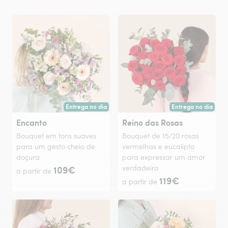
Entrega no dia
Entrega no dia
Entrega hoje ou na data à tua escolha.
Entrega hoje ou na 
Encanto
Reino das Rosas
Bouquet em tons suaves
Bouquet de 15/20 rosas
para um gesto cheio de
vermelhas e eucalipto
doçura
para expressar um amor
109€
verdadeiro
a partir de
119€
a partir de