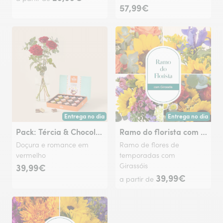
57,99€
Entrega no dia
Entrega no dia
Entrega hoje ou na data à tua escolha.
Entrega hoje ou na 
Pack: Tércia & Chocolate
Ramo do florista com girassóis
Doçura e romance em
Ramo de flores de
vermelho
temporadas com
39,99€
Girassóis
39,99€
a partir de