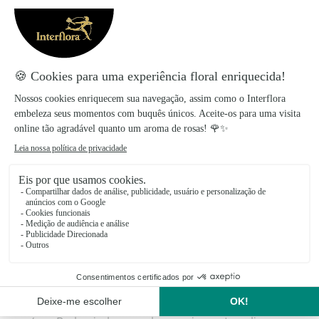
Um casamento é um dos acontecimentos mais
importantes da vida. Com ele começa uma nova
etapa que marca um antes e um depois, na busca da
maior felicidade ao lado da pessoa que se ama. Os
presentes para noivos
que se destacam pela
originalidade são muito procurados hoje em dia.
Existe melhor presente de casamento do que umas
bonitas flores para a noiva e o noivo antes de darem o
arranjos de flores
nó? As
são um dos presentes de
casamento preferidos.
Com a Interflora, é muito simples entregar flores para
casamento. Com mais de 65 anos de experiência e
reconhecimento em entrega de flores ao domicílio em
Portugal e no mundo, a Interflora garante que as
flores ou os
centros de plantas
escolhidos por si terão
a melhor qualidade e serão entregues no próprio dia
da encomenda, ou em 24 horas em mais de 150