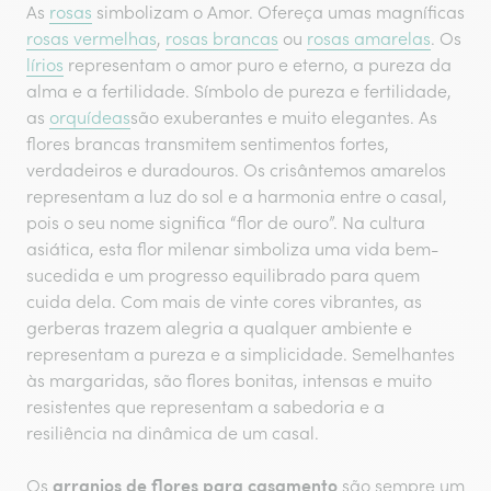
As
rosas
simbolizam o Amor. Ofereça umas magníficas
rosas vermelhas
,
rosas brancas
ou
rosas amarelas
. Os
lírios
representam o amor puro e eterno, a pureza da
alma e a fertilidade. Símbolo de pureza e fertilidade,
as
orquídeas
são exuberantes e muito elegantes. As
flores brancas transmitem sentimentos fortes,
verdadeiros e duradouros. Os crisântemos amarelos
representam a luz do sol e a harmonia entre o casal,
pois o seu nome significa “flor de ouro”. Na cultura
asiática, esta flor milenar simboliza uma vida bem-
sucedida e um progresso equilibrado para quem
cuida dela. Com mais de vinte cores vibrantes, as
gerberas trazem alegria a qualquer ambiente e
representam a pureza e a simplicidade. Semelhantes
às margaridas, são flores bonitas, intensas e muito
resistentes que representam a sabedoria e a
resiliência na dinâmica de um casal.
arranjos de flores para casamento
Os
são sempre um