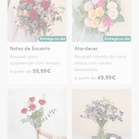
Entrega no dia
Entrega no dia
Entrega hoje ou na data à tua escolha.
Entrega hoje ou na 
Notas de Encanto
Atardecer
Bouquet para
Bouquet colorido de rosas
surpreender com ternura
mistas com verdes
59,99€
decorativos
a partir de
49,99€
a partir de