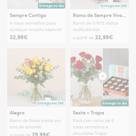
Entrega no dia
Entrega em 24h
Entrega hoje ou na data à tua escolha.
Entrega a partir de 
Sempre Contigo
Ramo de Sempre Vivas Multicolorido
4 rosas vermelhas para
Ramo de 6/9/12 statice
qualquer ocasião especial
multicoloridas
32,99€
22,99€
a partir de
Entrega em 24h
Entrega no dia
Entrega a partir de amanhã ou na data à tua escolha.
Entrega hoje ou na 
Alegro
Sexta + Trapa
Ramo de flores mistas em
Pack com ramo de 6
tons de amarelo
rosas vermelhas e
29,99€
chocolates Trapa
a partir de