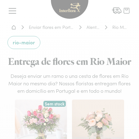
Interflora - entrega de flor
Menu
Home - Entrega de flores
Enviar flores em Portugal
Alentejo
Rio Maior
rio-maior
Entrega de flores em Rio Maior
Deseja enviar um ramo o una cesta de flores em Rio
Maior no mesmo dia? Nossos floristas entregam flores
em domicílio em Portugal e em todo o mundo!
Sem stock