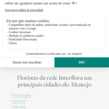
árvores e terras de cultivo são consideradas
uma maravilha da natureza, pois o mar fica a
30 km. As marinhas constituem uma pequena
aldeia de ruas de pedra e casas de madeira,
junto à qual se destacam uns curiosos tanques
de formas e dimensões irregulares, que a partir
da primavera se enchem de água salgada
dando origem às pirâmides de sal branco.
Floristas da rede Interflora nas
principais cidades do Alentejo
Portalegre
Aljustrel
Mértola