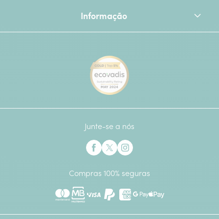
Informação
[Ecovadis Gold Badge - Top 
Junte-se a nós
Interflora no Facebook
Interflora no X anteriormente Twitter
Interflora no Instagram
Compras 100% seguras
Mastercard
Multibanco
Visa
Paypal
American Express
Google Pay
Apple Pay