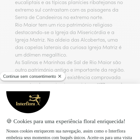
eucaliptais e as típicas planícies ribatejanas no
extremo sul contrastam com as paisagens da
Serra de Candeeiros no extremo norte.
Rio Maior tem um rico património religioso
destacando-se a Igreja da Misericórdia e a
Igreja Matriz. Na aldeia das Alcobertas, uma
das capelas laterais da curiosa Igreja Matriz é
um dólmen megalítico.
As Salinas e Marinhas de Sal de Rio Maior são
outro património antigo e importante da região.
Têm muitos séculos de existência comprovada
remontando os primeiros registos a 1177, quando
Pero d'Aragão e Sancha Soares, venderam a
quinta parte das Salinas de Rio Maior à Ordem
dos Templários, mas pensa-se que o
aproveitamento do sal-gema já seria feito
desde a pré-história. São as únicas salinas de
interior de Portugal e as únicas em
funcionamento na Europa! Rodeadas de