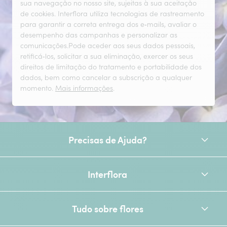
sua navegação no nosso site, sujeitas à sua aceitação
de cookies. Interflora utiliza tecnologias de rastreamento
para garantir a correta entrega dos e‑mails, avaliar o
desempenho das campanhas e personalizar as
comunicações.Pode aceder aos seus dados pessoais,
retificá‑los, solicitar a sua eliminação, exercer os seus
direitos de limitação do tratamento e portabilidade dos
dados, bem como cancelar a subscrição a qualquer
momento.
Mais informações
.
Precisas de Ajuda?
Interflora
Tudo sobre flores