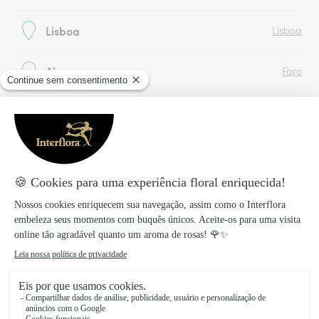
Lisboa
Lisboa
Algarve
Faro
Açores
Açores
Madeira
Madeira
Entrega de flores para hospitais e
serviços funerários em Alentejo
Compra flores frescas online com a Interflora e
agenda a entrega onde e quando quiseres,
Alentejo
entregamos em todas as ocasiões no
. Sejam
elas, nascimentos, recuperações, aniversários e até