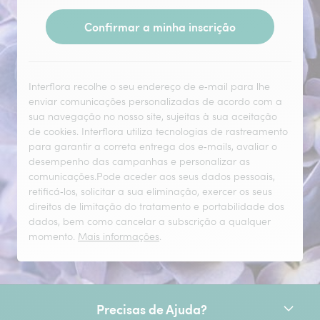
Confirmar a minha inscrição
Interflora recolhe o seu endereço de e‑mail para lhe
enviar comunicações personalizadas de acordo com a
sua navegação no nosso site, sujeitas à sua aceitação
de cookies. Interflora utiliza tecnologias de rastreamento
para garantir a correta entrega dos e‑mails, avaliar o
desempenho das campanhas e personalizar as
comunicações.Pode aceder aos seus dados pessoais,
retificá‑los, solicitar a sua eliminação, exercer os seus
direitos de limitação do tratamento e portabilidade dos
dados, bem como cancelar a subscrição a qualquer
momento.
Mais informações
.
Precisas de Ajuda?