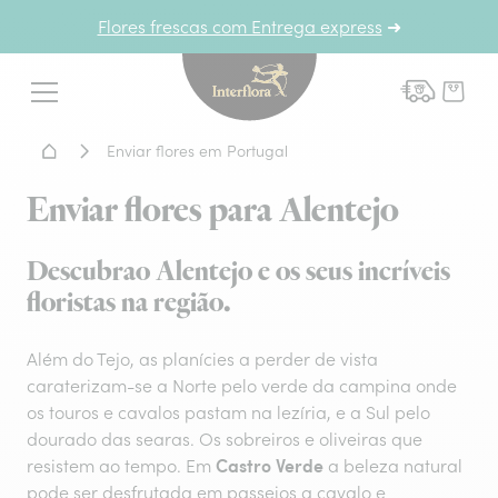
Flores frescas com Entrega express
➜
Interflora - entrega de flor
Menu
Home - Entrega de flores
Enviar flores em Portugal
Enviar flores para Alentejo
Descubrao Alentejo e os seus incríveis
floristas na região.
Além do Tejo, as planícies a perder de vista
caraterizam-se a Norte pelo verde da campina onde
os touros e cavalos pastam na lezíria, e a Sul pelo
dourado das searas. Os sobreiros e oliveiras que
Castro Verde
resistem ao tempo. Em
a beleza natural
pode ser desfrutada em passeios a cavalo e