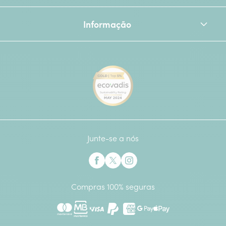
Informação
[Ecovadis Gold Badge - Top 
Junte-se a nós
Interflora no Facebook
Interflora no X anteriormente Twitter
Interflora no Instagram
Compras 100% seguras
Mastercard
Multibanco
Visa
Paypal
American Express
Google Pay
Apple Pay