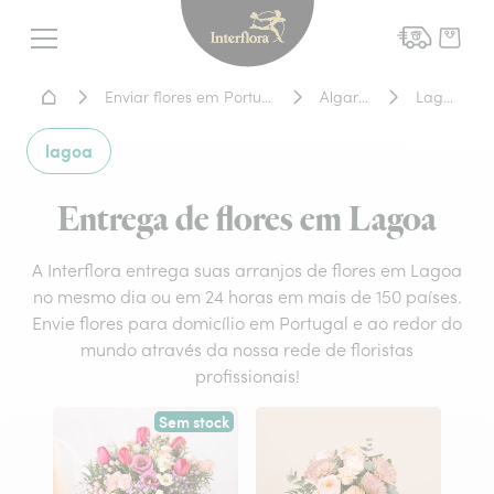
Interflora - entrega de flor
Menu
Home - Entrega de flores
Enviar flores em Portugal
Algarve
Lagoa
lagoa
Entrega de flores em Lagoa
A Interflora entrega suas arranjos de flores em Lagoa
no mesmo dia ou em 24 horas em mais de 150 países.
Envie flores para domicílio em Portugal e ao redor do
mundo através da nossa rede de floristas
profissionais!
Sem stock