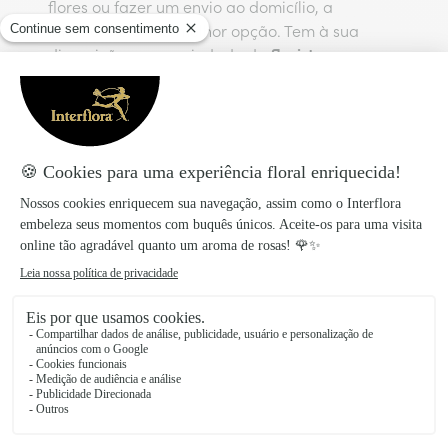
flores ou fazer um envio ao domicílio, a
Interflora é a sua melhor opção. Tem à sua
floristas em
disposição uma variedade de
Lagoa
para ajudá-lo nos seus presentes florais
para qualquer ocasião: buquês de rosas para
os namorados, flores para um nascimento,
plantas... Além disso, a Interflora dispõe do a
melhor serviço para enviar flores em Lagoa.
Floristas da rede Interflora nas
principais cidades do Algarve
Albufeira
Faro
Lagos