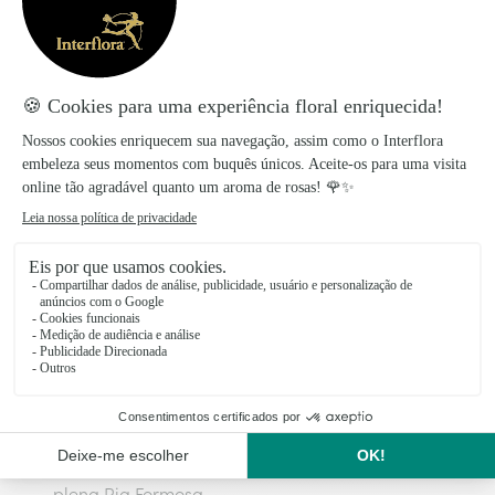
Na Praia do Forte Novo, a nascente, as arribas
de intensa cor ocre e o extenso areal dunar
contrastam com o verde dos pinhais. Quando a
maré baixa, surgem os vestígios do Forte Novo.
A paisagem da Praia do Almargem é
dominada por pinhal que envolve a foz da
ribeira do Almargem, habitat de aves
aquáticas. A Praia de Vale do Lobo é
caraterizada por arribas ocres e rubras e a
Praia do Garrão é acedida através de um
pinhal que circunda uma lagoa, ecossistema
particularmente importante para a avifauna
residente e migratória. No Parque Natural da
Ria Formosa, a Praia do Ancão, associada a
uma zona húmida com características de sapal,
é envolvida por um extenso cordão dunar. O
acesso à Praia da Quinta do Lago é feito
através duma extensa ponte em madeira em
plena Ria Formosa.