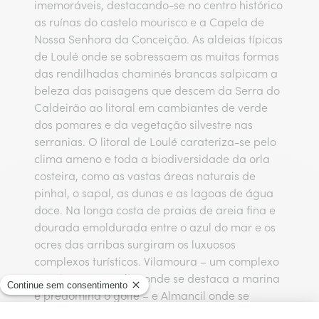
imemoráveis, destacando-se no centro histórico
as ruínas do castelo mourisco e a Capela de
Nossa Senhora da Conceição. As aldeias típicas
de Loulé onde se sobressaem as muitas formas
das rendilhadas chaminés brancas salpicam a
beleza das paisagens que descem da Serra do
Caldeirão ao litoral em cambiantes de verde
dos pomares e da vegetação silvestre nas
serranias. O litoral de Loulé carateriza-se pelo
clima ameno e toda a biodiversidade da orla
costeira, como as vastas áreas naturais de
pinhal, o sapal, as dunas e as lagoas de água
doce. Na longa costa de praias de areia fina e
dourada emoldurada entre o azul do mar e os
ocres das arribas surgiram os luxuosos
complexos turísticos. Vilamoura – um complexo
turístico cosmopolita onde se destaca a marina
e predomina o golfe – e Almancil onde se
destacam a Quinta do Lago e Vale do Lobo.