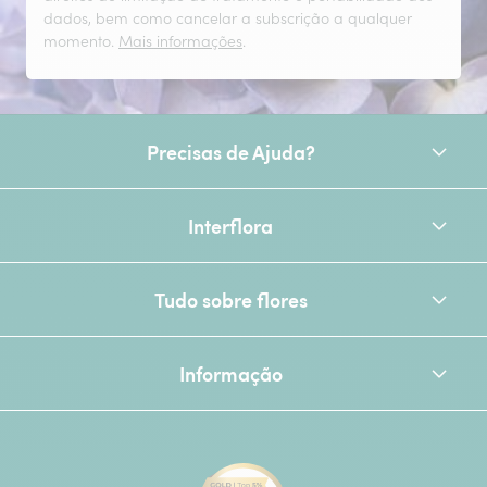
dados, bem como cancelar a subscrição a qualquer
momento.
Mais informações
.
Precisas de Ajuda?
Interflora
Tudo sobre flores
Informação
[Ecovadis Gold Badge - Top 