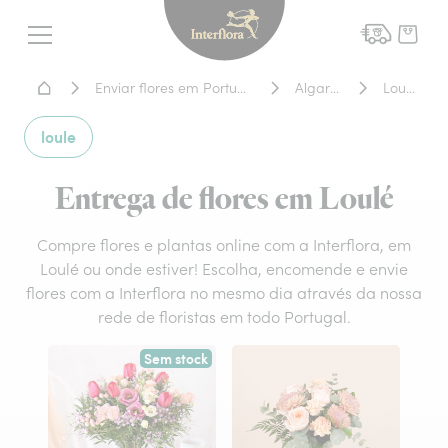
Interflora - entrega de flor
Menu
Home - Entrega de flores
Enviar flores em Portugal
Algarve
Loulé
loule
Entrega de flores em Loulé
Compre flores e plantas online com a Interflora, em
Loulé ou onde estiver! Escolha, encomende e envie
flores com a Interflora no mesmo dia através da nossa
rede de floristas em todo Portugal.
Sem stock