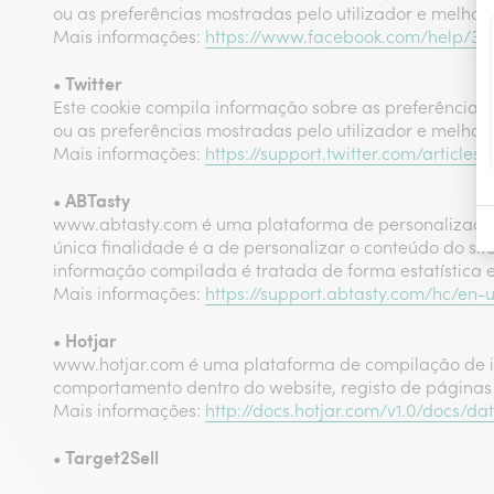
ou as preferências mostradas pelo utilizador e melhor
Mais informações:
https://www.facebook.com/help/36
• Twitter
Este cookie compila informação sobre as preferência
ou as preferências mostradas pelo utilizador e melhor
Mais informações:
https://support.twitter.com/articles
• ABTasty
www.abtasty.com é uma plataforma de personalização 
única finalidade é a de personalizar o conteúdo do si
informação compilada é tratada de forma estatística e 
Mais informações:
https://support.abtasty.com/hc/en-
• Hotjar
www.hotjar.com é uma plataforma de compilação de inf
comportamento dentro do website, registo de páginas vis
Mais informações:
http://docs.hotjar.com/v1.0/docs/da
• Target2Sell