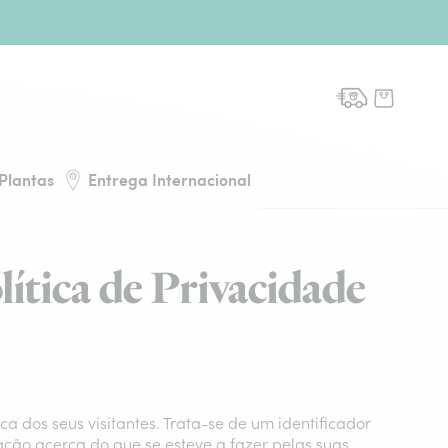
de flores, voltar à página inicial
Plantas
Entrega Internacional
lítica de Privacidade
 dos seus visitantes. Trata-se de um identificador
mação acerca do que se esteve a fazer pelas suas