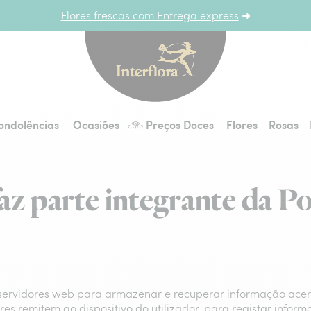
Flores frescas com Entrega express
➜
Interflora - entrega 
ondolências
Ocasiões
Preços Doces
Flores
Rosas
faz parte integrante da Po
servidores web para armazenar e recuperar informação acerca
res remitem ao dispositivo do utilizador, para registar infor