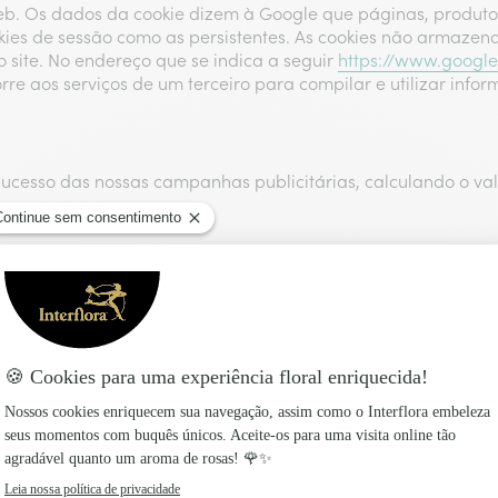
b. Os dados da cookie dizem à Google que páginas, produtos 
kies de sessão como as persistentes. As cookies não armazen
o site. No endereço que se indica a seguir
https://www.google.
e aos serviços de um terceiro para compilar e utilizar infor
ucesso das nossas campanhas publicitárias, calculando o v
e à Google. As cookies de Doubleclick permitem mostrar publ
com/
 Microsoft Bing.
/privacystatement
s ou interesses em produtos durante a navegação para mostr