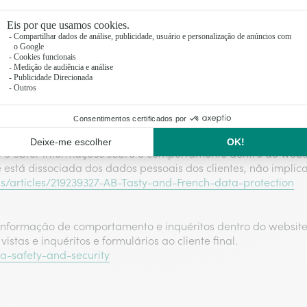
ar as campanhas publicitárias.
5596123604315
s ou interesses em produtos durante a navegação para mostr
ar as campanhas publicitárias.
/20170222
de conteúdo dentro do website registando o comportamento 
te e obter informações sobre o comportamento dentro do webs
está dissociada dos dados pessoais dos clientes, não implica
us/articles/219239327-AB-Tasty-and-French-data-protection
ormação de comportamento e inquéritos dentro do website. A
tas e inquéritos e formulários ao cliente final.
ta-safety-and-security