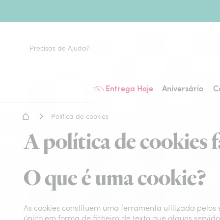
Precisas de Ajuda?
Entrega Hoje
Aniversário
C
Home - Entrega de flores
Política de cookies
A política de cookies 
O que é uma cookie?
As cookies constituem uma ferramenta utilizada pelos 
único em forma de ficheiro de texto que alguns servido