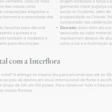
elo vermelho, uma cor mais
origem simboliza a força e 
ma das nossas cores
ganhando maior pujança com
 e composições elegantes e
social no Ocidente, além de 
 a harmonia e serenidade das
prosperidade no Oriente. F
incorporada nas celebrações
Dourado:
es favoritas para decorar
para além da sua 
esenta a pureza e a
associada ao valor material
ciada também à modéstia e
representam desejos de abu
rfeita para decorações
como a luz e a iluminação q
tal com a Interflora
de natal? A entrega no mesmo dia para encomendas até às 15h
a ao país de destino em envio internacional de flores e escolha
 prazo de 24h em 150 países. Para conservar toda a frescura,
 nossos floristas.