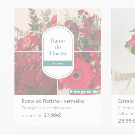
Entrega no dia
Entrega hoje ou na data à tua es
Ramo do florista - vermelho
Estrela
Energético e apaixonante
O toque 
faltar e
37,99€
a partir de
29,99