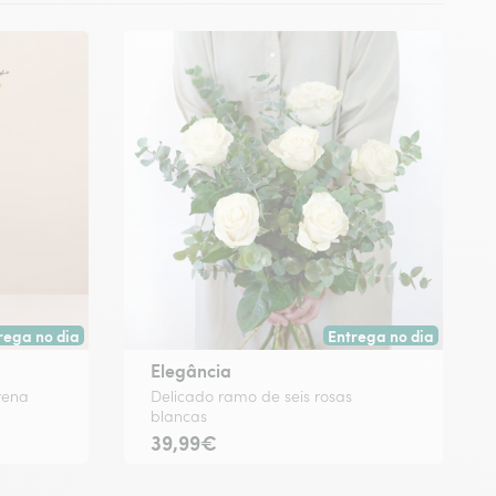
rega no dia
Entrega no dia
rega hoje ou na data à tua escolha.
Entrega hoje ou na data
Elegância
rena
Delicado ramo de seis rosas
blancas
39,99€