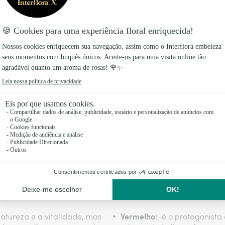
Amarilis:
l, dotada de folhas vermelhas
o seu caule compri
e vermelhas. Também chamada
topo tornam esta flor numa d
decor
 de Páscoa, combina muito bem
elegância a qualquer
os e glitter. Descubra outras
luz natural, e pode ser colo
r de Natal .
forma de um arranjo num vas
ermelhos,
azevinho
eucalipto
e plantas como o
e o
podem deco
urais. Este toque da natureza será melhor do que qualquer dec
es na decoração natalícia
das cores utilizadas no Natal? A decoração natalícia depend
ida por todos. As cores utilizadas na decoração de Natal re
 das cores natalícias:
Vermelho:
natureza e a vitalidade, mas
é o protagonista 