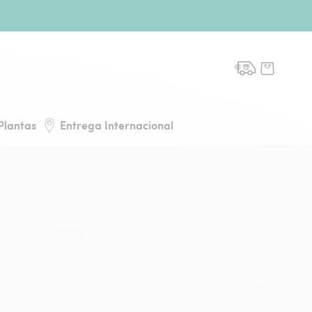
de flores, voltar à página inicial
Plantas
Entrega Internacional