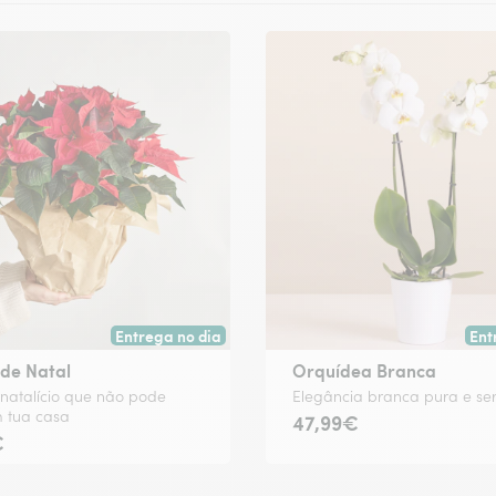
Entrega no dia
Ent
colha.
Entrega hoje ou na data à tua escolha.
Ent
 de Natal
Orquídea Branca
natalício que não pode
Elegância branca pura e se
m tua casa
47,99€
€