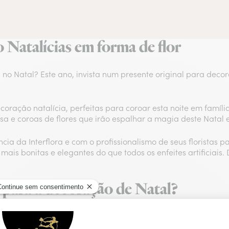
 Natalícias em forma de flor
no Natal? Este ano, invista num presente original para deco
coração natalícia, perfeitas para coroar esta noite em famíl
esa e coroas de flores que irão espalhar a magia deste Natal
cia da Interflora e com o profissionalismo de seus floristas
mais bonitas e elegantes do que todos os enfeites artificiais.
r para a decoração de Natal?
lores incontornáveis, que vão decorar o teu Natal com a cor
eita para decoração de natal: