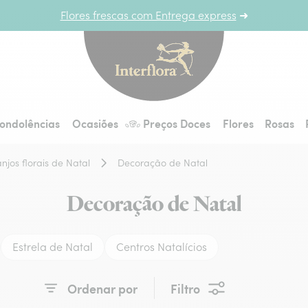
Flores frescas com Entrega express
➜
Interflora - entrega 
ondolências
Ocasiões
Preços Doces
Flores
Rosas
jos florais de Natal
Decoração de Natal
Decoração de Natal
Estrela de Natal
Centros Natalícios
Ordenar por
Filtro