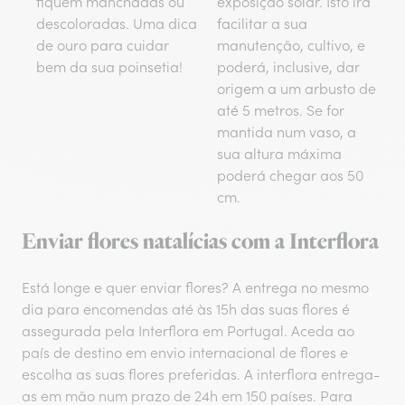
fiquem manchadas ou
exposição solar. Isto irá
descoloradas. Uma dica
facilitar a sua
de ouro para cuidar
manutenção, cultivo, e
bem da sua poinsetia!
poderá, inclusive, dar
origem a um arbusto de
até 5 metros. Se for
mantida num vaso, a
sua altura máxima
poderá chegar aos 50
cm.
Enviar flores natalícias com a Interflora
Está longe e quer enviar flores? A entrega no mesmo
dia para encomendas até às 15h das suas flores é
assegurada pela Interflora em Portugal. Aceda ao
país de destino em envio internacional de flores e
escolha as suas flores preferidas. A interflora entrega-
as em mão num prazo de 24h em 150 países. Para