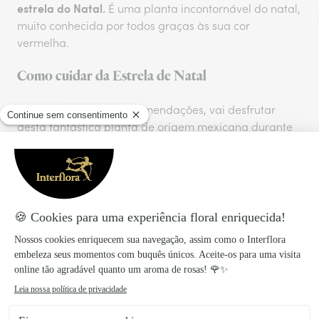
estrela do Natal.
É uma planta incontornável do natal,
muito conhecida por todos graças às sua cor
vermelha.
Como cuidar da Estrela de Natal
Se seguir as nossas recomendações, vai desfrutar
desta fantástica planta de origem mexicana durante
todo o ano. Poderá, inclusive, florescer novamente no
ano seguinte com uma coloração vermelha ainda
mais intensa. Aqui estão alguns conselhos e dicas:
Se quer conservar esta
Se a planta já está
planta durante um
habituada ao clima do
período de tempo
local onde se encontra,
superior à data
o nível de luz não é de
natalícia, deve colocá-
grande importância,
la num lugar com
Contudo, privilegia
temperaturas
locais iluminados