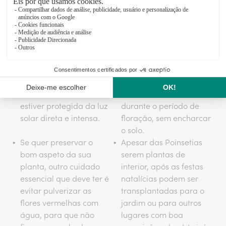
constantes – entre os
especialmente durante
16°C e os 21 °C – e que
o período de floração.
não esteja sujeito a
correntes de ar intensas.
Se vive numa zona
Relativamente à rega,
quente, a planta irá
só deverá aumentar a
ambientar-se bem ao
quantidade de água
exterior, sobretudo se
durante o verão e
estiver protegida da luz
durante o período de
solar direta e intensa.
floração, sem encharcar
o solo.
Se quer preservar o
Apesar das Poinsetias
bom aspeto da sua
serem plantas de
planta, outro cuidado
interior, após as festas
essencial que deve ter é
natalícias podem ser
evitar pulverizar as
transplantadas para o
flores vermelhas com
jardim ou para outros
água, para que não
lugares com boa