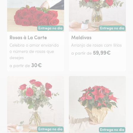
Entrega no dia
Entrega no dia
Entrega hoje ou na data à tua escolha.
Entrega hoje ou na 
Rosas à La Carte
Maldivas
Celebra o amor enviando
Arranjo de rosas com lírios
o número de rosas que
59,99€
a partir de
desejes
30€
a partir de
Entrega no dia
Entrega no dia
Entrega hoje ou na data à tua escolha.
Entrega hoje ou na 