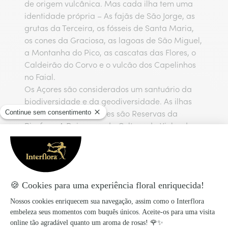
de origem vulcânica. Mas cada ilha tem uma
identidade própria – As fajãs de São Jorge, as
grutas da Terceira, os fósseis de Santa Maria,
os cones da Graciosa, as lagoas de São Miguel,
a Montanha do Pico, as cascatas das Flores, o
Caldeirão do Corvo e o vulcão dos Capelinhos
no Faial.
Os Açores são considerados um santuário da
biodiversidade e da geodiversidade. As ilhas
Graciosa, Corvo e Flores são Reservas da
Biosfera. A Paisagem da Cultura da Vinha da
Ilha do Pico é Património Mundial da
Humanidade. A Lagoa das Sete Cidades é uma
das Maravilhas Naturais de Portugal.
Segundo a lenda, os Açores seriam Atlântida,
mítico reino insular citado por Platão. A origem
do nome Açores é associada à presença dos
milhafres encontrados, então confundidos com
hortência
outra ave de rapina – o açor. A
é a