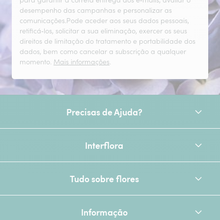
para garantir a correta entrega dos e‑mails, avaliar o
desempenho das campanhas e personalizar as
comunicações.Pode aceder aos seus dados pessoais,
retificá‑los, solicitar a sua eliminação, exercer os seus
direitos de limitação do tratamento e portabilidade dos
dados, bem como cancelar a subscrição a qualquer
momento.
Mais informações
.
Precisas de Ajuda?
Interflora
Tudo sobre flores
Informação