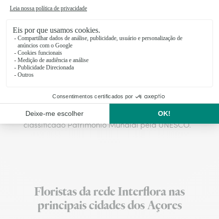
flor típica dos Açores
.
As paredes de alvenaria branca e a pedra de
cantaria de basalto, ignimbrito e traquito
revestem as igrejas, conventos, solares e casas
rurais. Moinhos de vento e azenhas, varandas
de ferro forjado, fornos e chaminés, ruas e
ruelas com casas de pedra escura caraterizam
a arquitetura de cada uma das ilhas. Angra do
Heroísmo, na Terceira, destaca-se pelas
fachadas de cores garridas do centro histórico,
classificado Património Mundial pela UNESCO.
Floristas da rede Interflora nas
principais cidades dos Açores