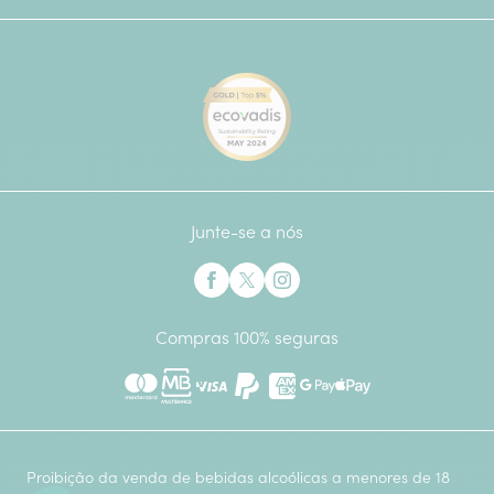
[Ecovadis Gold Badge - Top 
Junte-se a nós
Interflora no Facebook
Interflora no X anteriormente Twitter
Interflora no Instagram
Compras 100% seguras
Mastercard
Multibanco
Visa
Paypal
American Express
Google Pay
Apple Pay
Proibição da venda de bebidas alcoólicas a menores de 18