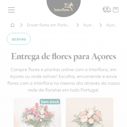
Interflora - entrega de flor
Menu
Home - Entrega de flores
Enviar flores em Portugal
Açores
Açores
acores
Entrega de flores para Açores
Compre flores e plantas online com a Interflora, em
Açores ou onde estiver! Escolha, encomende e envie
flores com a Interflora no mesmo dia através da nossa
rede de floristas em todo Portugal.
Sem stock