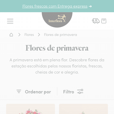
Flores frescas com Entrega express
➜
Interflora - entrega de flor
Menu
Home - Entrega de flores
Flores
Flores de primavera
Flores de primavera
A primavera está em plena flor. Descobre flores da
estação escolhidas pelos nossos floristas, frescas,
cheias de cor e alegria.
Ordenar por
Filtro