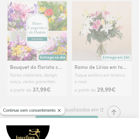
Entrega no dia
Entrega em 24h
Entrega hoje ou na data à tua escolha.
Entrega a partir de 
Bouquet do florista com flores campestres
Ramo de Lírios em tons pastéis
Flores radiantes, design
Toque exótico em branco
único, verão garantido
e rosa
37,99€
29,99€
a partir de
a partir de
12 produtos visualizados em 12