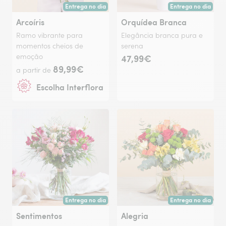
Entrega no dia
Entrega no dia
Entrega hoje ou na data à tua escolha.
Entrega hoje ou na 
Arcoíris
Orquídea Branca
Ramo vibrante para
Elegância branca pura e
momentos cheios de
serena
emoção
47,99€
89,99€
a partir de
Escolha Interflora
Entrega no dia
Entrega no dia
Entrega hoje ou na data à tua escolha.
Entrega hoje ou na 
Sentimentos
Alegria