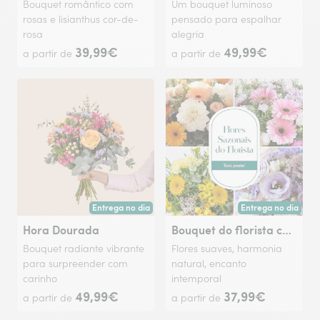
Bouquet romântico com
Um bouquet luminoso
rosas e lisianthus cor-de-
pensado para espalhar
rosa
alegria
39,99€
49,99€
a partir de
a partir de
Entrega no dia
Entrega no dia
Entrega hoje ou na data à tua escolha.
Entrega hoje ou na 
Hora Dourada
Bouquet do florista com flores sazonais
Bouquet radiante vibrante
Flores suaves, harmonia
para surpreender com
natural, encanto
carinho
intemporal
49,99€
37,99€
a partir de
a partir de