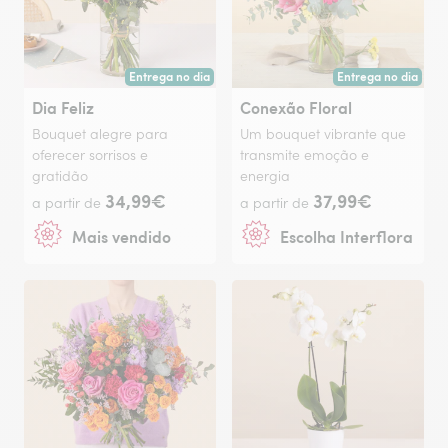
Entrega no dia
Entrega no dia
Entrega hoje ou na data à tua escolha.
Entrega hoje ou na 
Dia Feliz
Conexão Floral
Bouquet alegre para
Um bouquet vibrante que
oferecer sorrisos e
transmite emoção e
gratidão
energia
34,99€
37,99€
a partir de
a partir de
Mais vendido
Escolha Interflora