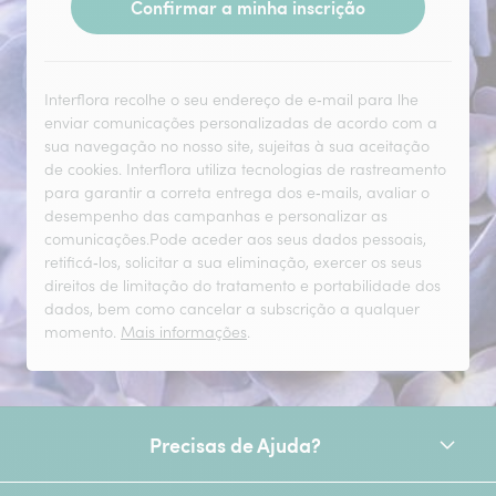
Confirmar a minha inscrição
Interflora recolhe o seu endereço de e‑mail para lhe
enviar comunicações personalizadas de acordo com a
sua navegação no nosso site, sujeitas à sua aceitação
de cookies. Interflora utiliza tecnologias de rastreamento
para garantir a correta entrega dos e‑mails, avaliar o
desempenho das campanhas e personalizar as
comunicações.Pode aceder aos seus dados pessoais,
retificá‑los, solicitar a sua eliminação, exercer os seus
direitos de limitação do tratamento e portabilidade dos
dados, bem como cancelar a subscrição a qualquer
momento.
Mais informações
.
Precisas de Ajuda?