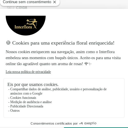
C0108
SKU:
Serviço de Entrega
Garantimos a entrega na casa funerária, no
cemitério e na igreja no momento da cerimónia.
É possível escolher a hora exata do serviço
fúnebre e o endereço da igreja ou local de luto
no momento da compra, para que o florista
possa entregar as flores fúnebres no local
desejado e no momento especificado.
Confeção
Os produtos Interflora são confecionados no
próprio dia para garantir a frescura das flores.
Além disso, também pode adicionar uma fita
funebre com o nome do remetente aos arranjos.