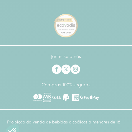
[Ecovadis Gold Badge - Top 
Junte-se a nós
Interflora no Facebook
Interflora no X anteriormente Twitter
Interflora no Instagram
Compras 100% seguras
Mastercard
Multibanco
Visa
Paypal
American Express
Google Pay
Apple Pay
Proibição da venda de bebidas alcoólicas a menores de 18
anos.