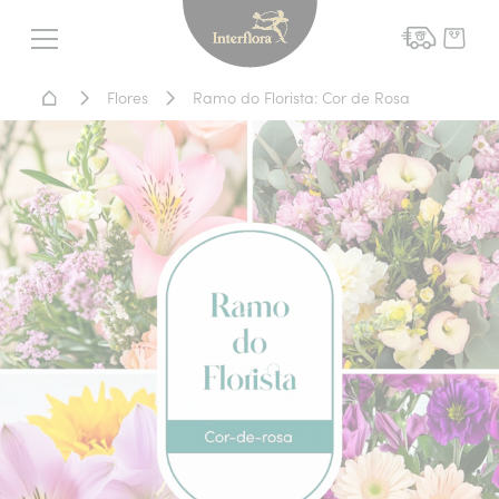
Interflora - entrega de flor
Menu
Home - Entrega de flores
Flores
Ramo do Florista: Cor de Rosa