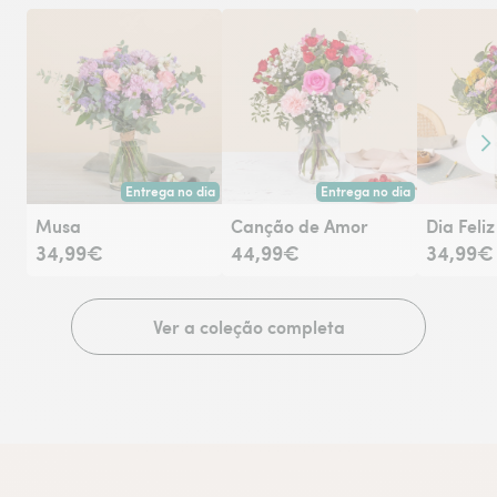
Co
Entrega no dia
Entrega no dia
Entrega hoje ou na data à tua escolha.
Entrega hoje ou na data à tu
Musa
Canção de Amor
Dia Feliz
34,99€
44,99€
34,99€
Ver a coleção completa