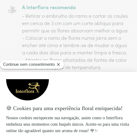
A Interflora recomenda
- Retirar o embrulho do ramo e cortar os caules
em cerca de 3 cm com um corte oblíquo para
permitir que as flores absorvam melhor a água.
- Colocar o ramo de flores numa jarra sem o
encher até cima e lembre-se de mudar a água
a cada dois dias para a manter limpa e fresca.
- Manter as flores afastadas de fontes de calor
e evitar alterações de temperatura.
- Não colocar o ramo perto da fruta, pois o
etileno produzido irá afetar o amadurecimento
das flores.
Preparado com amor, entregue com
carinho!