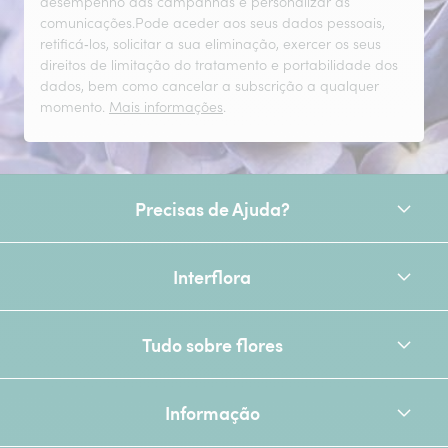
desempenho das campanhas e personalizar as
comunicações.Pode aceder aos seus dados pessoais,
retificá‑los, solicitar a sua eliminação, exercer os seus
direitos de limitação do tratamento e portabilidade dos
dados, bem como cancelar a subscrição a qualquer
momento.
Mais informações
.
Precisas de Ajuda?
Interflora
Tudo sobre flores
Informação