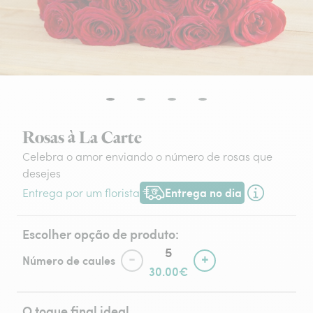
Rosas à La Carte
Celebra o amor enviando o número de rosas que
desejes
Entrega no dia
Entrega por um florista
Entrega hoje ou na data à tua escol
Escolher opção de produto:
-
+
Número de caules
30.00€
O toque final ideal