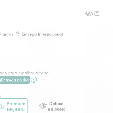
de flores, voltar à página inicial
Plantas
Entrega Internacional
ado para espalhar alegria
Entrega no dia
ega hoje ou na data à tua escolha.
o
Premium
Deluxe
59,99€
69,99€