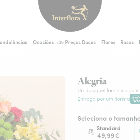
Interflora - entrega 
ondolências
Ocasiões
Preços Doces
Flores
Rosas
Alegria
Um bouquet luminoso pens
Entrega por um florista
Entr
Seleciona o tamanh
Standard
49,99€