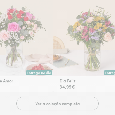
Entrega no dia
Entre
escolha.
Entrega hoje ou na data à tua escolha.
Entreg
e Amor
Dia Feliz
34,99€
Ver a coleção completa