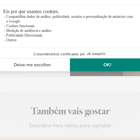
izadas antes das 17
Também vais gostar
Descobre mais ideias para agradar