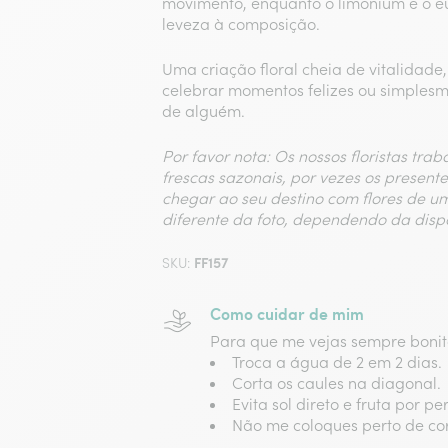
movimento, enquanto o limonium e o e
leveza à composição.
Uma criação floral cheia de vitalidade,
celebrar momentos felizes ou simplesm
de alguém.
Por favor nota: Os nossos floristas tra
frescas sazonais, por vezes os present
chegar ao seu destino com flores de u
diferente da foto, dependendo da disp
FF157
SKU:
Como cuidar de mim
Para que me vejas sempre bonito
Troca a água de 2 em 2 dias​.
Corta os caules na diagonal​.
Evita sol direto e fruta por pert
Não me coloques perto de cor