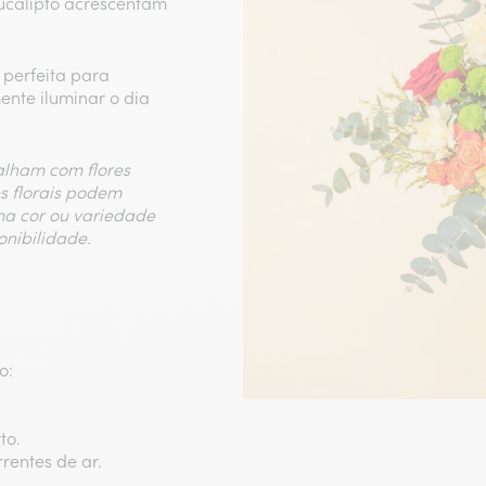
ucalipto acrescentam
 perfeita para
ente iluminar o dia
balham com flores
es florais podem
ma cor ou variedade
onibilidade.
:​
o​.
rentes de ar.