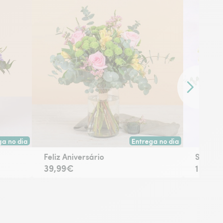
Conteúdo se
ga no dia
Entrega no dia
a hoje ou na data à tua escolha.
Entrega hoje ou na data à t
Feliz Aniversário
Sentim
39,99€
139€