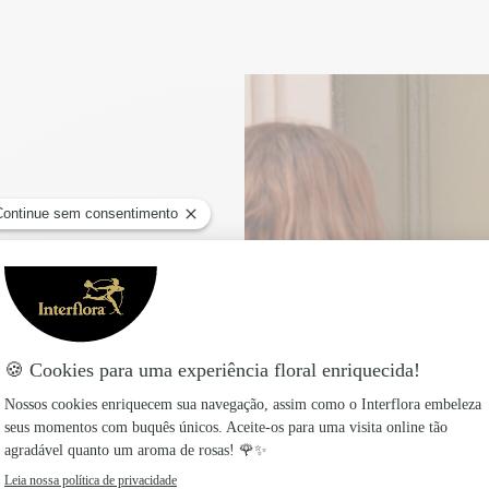
 com
o dia da entrega para
ia ou por marcação, é