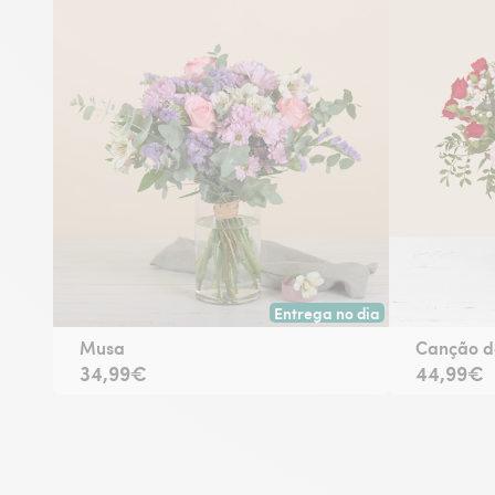
Entrega no dia
Entrega hoje ou na data à tua 
Musa
Canção d
34,99€
44,99€