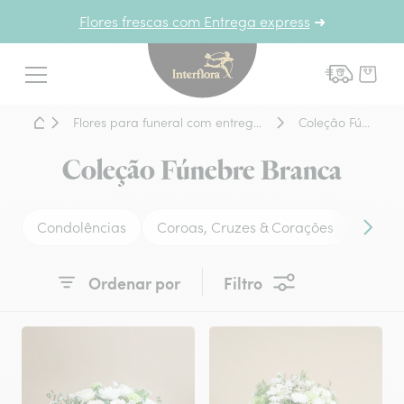
Flores frescas com Entrega express
➜
Interflora - entrega de flor
Menu
Home - Entrega de flores
Flores para funeral com entrega urgente no próprio dia
Coleção Fúnebre Branca
Coleção Fúnebre Branca
Condolências
Coroas, Cruzes & Corações
Centr
Conteú
Ordenar por
Filtro