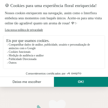
Palma Luz Eterna
Uma homenagem floral
inspirada na luz e na
memória
149€
a partir de
9 produtos visualizados em 9