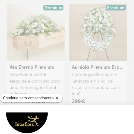
Premium
Premium
Véu Eterno Premium
Auréola Premium Branca
Almofada funerária
Uma despedida pura e
elegante e completa para
luminosa em sinal de
uma homenagem floral
respeito e memória com
refinada
tripé
249€
399€
a partir de
Frente ao caixão