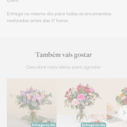
6,46€
Entrega no mesmo dia para todas as encomendas
realizadas antes das 17 horas.
Também vais gostar
Descobre mais ideias para agradar
Co
Entrega no dia
Entrega no dia