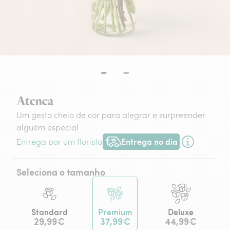
Atenea
Um gesto cheio de cor para alegrar e surpreender
alguém especial
Entrega no dia
Entrega por um florista
Entrega hoje ou na data à tua escol
Seleciona o tamanho
Standard
Premium
Deluxe
29,99€
37,99€
44,99€