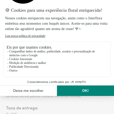
Posso enviar este ramo de crisântemos ao
domicílio?
Sim. Podes escolher a morada de entrega e
acrescentar uma mensagem para a pessoa que
o recebe.
Preparado com amor, entregue com
carinho!
Os produtos Interflora são preparados e embalados
no dia da entrega para garantir a frescura das flores.
A entrega, no mesmo dia ou por marcação, é feita
diretamente pelos nossos floristas locais.
Taxa de entrega
: