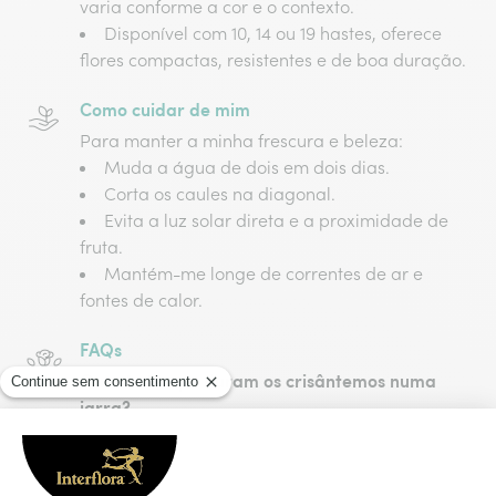
varia conforme a cor e o contexto.
Disponível com 10, 14 ou 19 hastes, oferece
flores compactas, resistentes e de boa duração.
Como cuidar de mim
Para manter a minha frescura e beleza:
Muda a água de dois em dois dias.
Corta os caules na diagonal.
Evita a luz solar direta e a proximidade de
fruta.
Mantém-me longe de correntes de ar e
fontes de calor.
FAQs
Quanto tempo duram os crisântemos numa
jarra?
Têm uma boa duração. Água limpa, caules
cortados e um local fresco ajudam a conservar
as flores durante mais tempo.