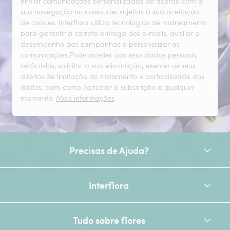
enviar comunicações personalizadas de acordo com a
sua navegação no nosso site, sujeitas à sua aceitação
de cookies. Interflora utiliza tecnologias de rastreamento
para garantir a correta entrega dos e‑mails, avaliar o
desempenho das campanhas e personalizar as
comunicações.Pode aceder aos seus dados pessoais,
retificá‑los, solicitar a sua eliminação, exercer os seus
direitos de limitação do tratamento e portabilidade dos
dados, bem como cancelar a subscrição a qualquer
momento.
Mais informações
.
Precisas de Ajuda?
Interflora
Tudo sobre flores