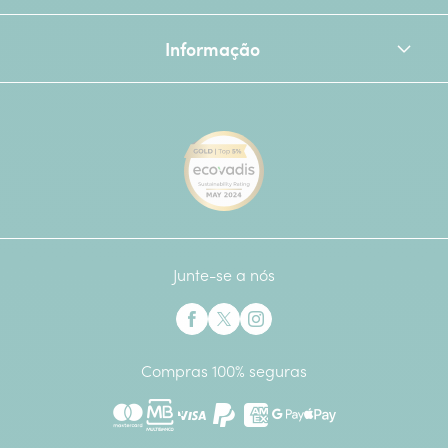
Informação
[Ecovadis Gold Badge - Top 
Junte-se a nós
Interflora no Facebook
Interflora no X anteriormente Twitter
Interflora no Instagram
Compras 100% seguras
Mastercard
Multibanco
Visa
Paypal
American Express
Google Pay
Apple Pay