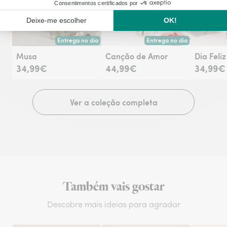
Co
Entrega no dia
Entrega no dia
Entrega hoje ou na data à tua escolha.
Entrega hoje ou na data à tu
Musa
Canção de Amor
Dia Feliz
34,99€
44,99€
34,99€
Ver a coleção completa
Também vais gostar
Descobre mais ideias para agradar