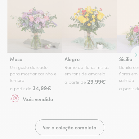
Co
Musa
Alegro
Sicilia
Um gesto delicado
Ramo de flores mistas
Bonita c
para mostrar carinho e
em tons de amarelo
flores em
ternura
29,99€
salmão
a partir de
34,99€
a partir de
a partir 
Mais vendido
Ver a coleção completa