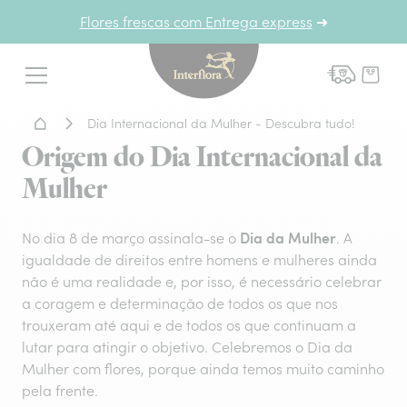
Flores frescas com Entrega express
➜
Interflora - entrega de flor
Menu
Home - Entrega de flores
Dia Internacional da Mulher - Descubra tudo!
Origem do Dia Internacional da
Mulher
Dia da Mulher
No dia 8 de março assinala-se o
. A
igualdade de direitos entre homens e mulheres ainda
não é uma realidade e, por isso, é necessário celebrar
a coragem e determinação de todos os que nos
trouxeram até aqui e de todos os que continuam a
lutar para atingir o objetivo. Celebremos o Dia da
Mulher com flores, porque ainda temos muito caminho
pela frente.