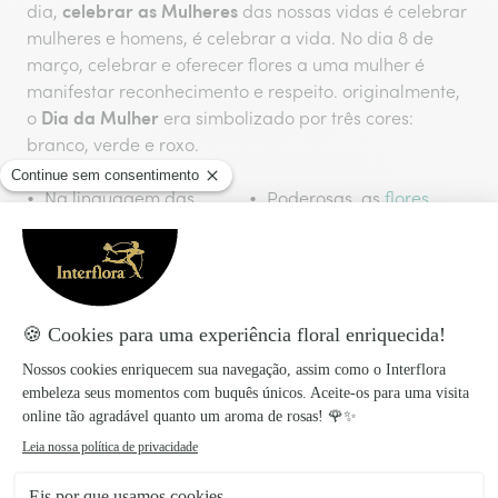
celebrar as Mulheres
dia,
das nossas vidas é celebrar
mulheres e homens, é celebrar a vida. No dia 8 de
março, celebrar e oferecer flores a uma mulher é
manifestar reconhecimento e respeito. originalmente,
Dia da Mulher
o
era simbolizado por três cores:
branco, verde e roxo.
Na linguagem das
Poderosas, as
flores
flores, as elegantes e
roxas
reconhecem a
delicadas
flores
serenidade, a
brancas
evocam a
dignidade e o respeito.
pureza, a devoção e a
compaixão.
Flores e folhas verdes
Orquídeas são o
evocam a Esperança.
símbolo de beleza,
equilíbrio e elegância,
Rosas, Cravos,
Margaridas, Lírios e
Gerberas… combinam