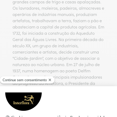
grandes campos de trigo e casas apalaçadas.
Os lavradores, moleiros, padeiros, almocreves e
operários de indústrias manuais, produziam
artefatos, trabalhavam a terra, faziam o pão e
abasteciam a capital de produtos agrícolas. Em
1732, foi iniciada a construção do Aqueduto
Geral das Águas Livres. Na primeira década do
século XX, um grupo de industriais,
comerciantes e artistas, decide construir uma
"Cidade-Jardim", com o objetivo de associar a
natureza ao núcleo urbano. Em 27 de julho de
1937, numa homenagem ao poeta Delfim
Guimarães, um dos principais impulsionadores
do progresso da Amadora, o Presidente da
República General Óscar Carmona inaugurou o
Jardim-Parque Delfim Guimarães.