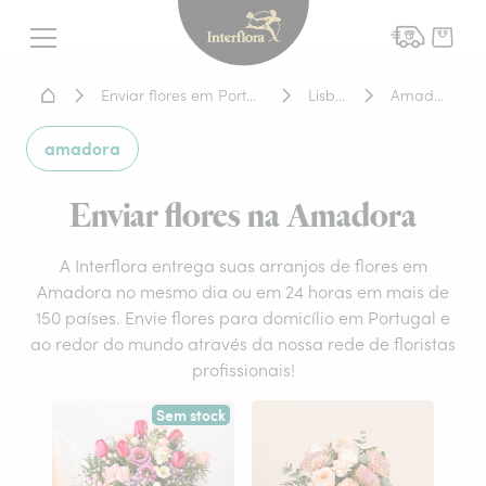
Interflora - entrega de flor
Menu
Home - Entrega de flores
Enviar flores em Portugal
Lisboa
Amadora
amadora
Enviar flores na Amadora
A Interflora entrega suas arranjos de flores em
Amadora no mesmo dia ou em 24 horas em mais de
150 países. Envie flores para domicílio em Portugal e
ao redor do mundo através da nossa rede de floristas
profissionais!
Sem stock