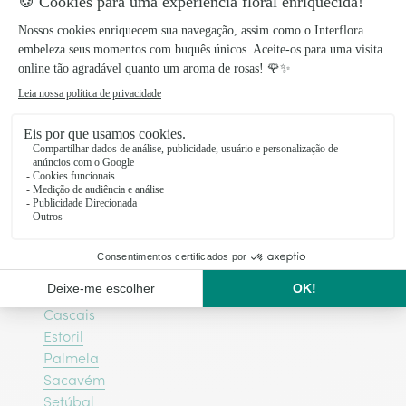
Floristas da rede Interflora nas
principais cidades da região de
Lisboa
Algueirão - Mem Martins
São Domingos de Rana
Alverca do Ribatejo
Linda-a-Velha
Paço de Arcos
Porto Salvo
Alenquer
Santarém
Cascais
Estoril
Palmela
Sacavém
Setúbal