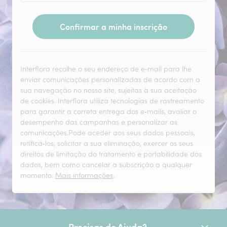
Confirmar a minha inscrição
Interflora recolhe o seu endereço de e‑mail para lhe
enviar comunicações personalizadas de acordo com a
sua navegação no nosso site, sujeitas à sua aceitação
de cookies. Interflora utiliza tecnologias de rastreamento
para garantir a correta entrega dos e‑mails, avaliar o
desempenho das campanhas e personalizar as
comunicações.Pode aceder aos seus dados pessoais,
retificá‑los, solicitar a sua eliminação, exercer os seus
direitos de limitação do tratamento e portabilidade dos
dados, bem como cancelar a subscrição a qualquer
momento.
Mais informações
.
Precisas de Ajuda?