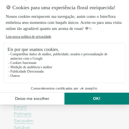
Floristas da rede Interflora nas
principais cidades da região de
Lisboa
Algueirão - Mem Martins
São Domingos de Rana
Alverca do Ribatejo
Linda-a-Velha
Paço de Arcos
Porto Salvo
Alenquer
Amadora
Cascais
Estoril
Palmela
Sacavém
Setúbal