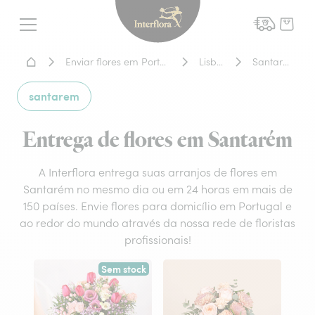
Interflora - entrega de flor
Menu
Home - Entrega de flores
Enviar flores em Portugal
Lisboa
Santarém
santarem
Entrega de flores em Santarém
A Interflora entrega suas arranjos de flores em
Santarém no mesmo dia ou em 24 horas em mais de
150 países. Envie flores para domicílio em Portugal e
ao redor do mundo através da nossa rede de floristas
profissionais!
Sem stock