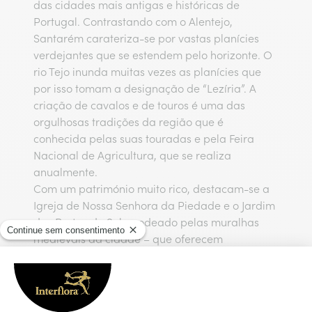
das cidades mais antigas e históricas de
Portugal. Contrastando com o Alentejo,
Santarém carateriza-se por vastas planícies
verdejantes que se estendem pelo horizonte. O
rio Tejo inunda muitas vezes as planícies que
por isso tomam a designação de “Lezíria”. A
criação de cavalos e de touros é uma das
orgulhosas tradições da região que é
conhecida pelas suas touradas e pela Feira
Nacional de Agricultura, que se realiza
anualmente.
Com um património muito rico, destacam-se a
Igreja de Nossa Senhora da Piedade e o Jardim
das Portas do Sol – rodeado pelas muralhas
medievais da cidade – que oferecem
magníficas vistas sobre as planícies e o rio Tejo.