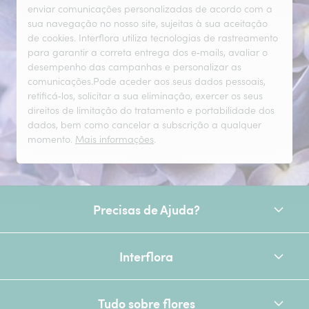
enviar comunicações personalizadas de acordo com a
sua navegação no nosso site, sujeitas à sua aceitação
de cookies. Interflora utiliza tecnologias de rastreamento
para garantir a correta entrega dos e‑mails, avaliar o
desempenho das campanhas e personalizar as
comunicações.Pode aceder aos seus dados pessoais,
retificá‑los, solicitar a sua eliminação, exercer os seus
direitos de limitação do tratamento e portabilidade dos
dados, bem como cancelar a subscrição a qualquer
momento.
Mais informações
.
Precisas de Ajuda?
Interflora
Tudo sobre flores