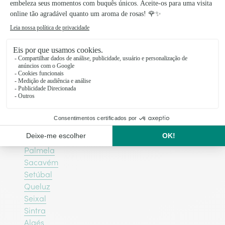
Algueirão - Mem Martins
São Domingos de Rana
Alverca do Ribatejo
Linda-a-Velha
Paço de Arcos
Porto Salvo
Alenquer
Santarém
Amadora
Cascais
Estoril
Palmela
Sacavém
Setúbal
Queluz
Seixal
Sintra
Algés