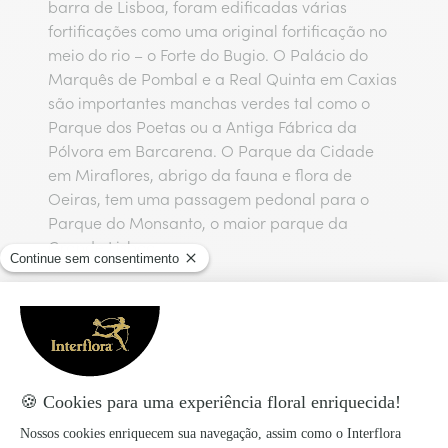
barra de Lisboa, foram edificadas várias
fortificações como uma original fortificação no
meio do rio – o Forte do Bugio. O Palácio do
Marquês de Pombal e a Real Quinta em Caxias
são importantes manchas verdes tal como o
Parque dos Poetas ou a Antiga Fábrica da
Pólvora em Barcarena. O Parque da Cidade
em Miraflores, abrigo da fauna e flora de
Oeiras, tem uma passagem pedonal para o
Parque do Monsanto, o maior parque da
Grande Lisboa.
Floristas da rede Interflora nas
principais cidades da região de
Lisboa