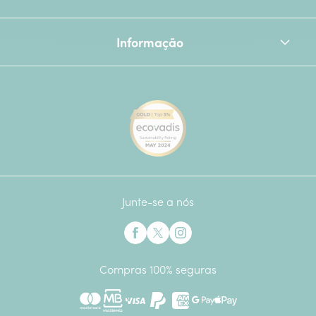
Informação
[Ecovadis Gold Badge - Top 
Junte-se a nós
Interflora no Facebook
Interflora no X anteriormente Twitter
Interflora no Instagram
Compras 100% seguras
Mastercard
Multibanco
Visa
Paypal
American Express
Google Pay
Apple Pay