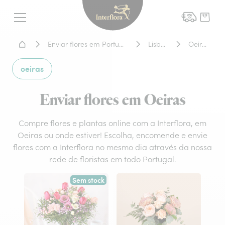
Interflora - entrega de flor
Menu
Home - Entrega de flores
Enviar flores em Portugal
Lisboa
Oeiras
oeiras
Enviar flores em Oeiras
Compre flores e plantas online com a Interflora, em
Oeiras ou onde estiver! Escolha, encomende e envie
flores com a Interflora no mesmo dia através da nossa
rede de floristas em todo Portugal.
Sem stock