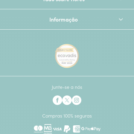
Informação
[Ecovadis Gold Badge - Top 
Junte-se a nós
Interflora no Facebook
Interflora no X anteriormente Twitter
Interflora no Instagram
Compras 100% seguras
Mastercard
Multibanco
Visa
Paypal
American Express
Google Pay
Apple Pay