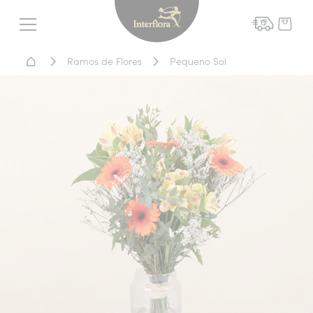
Interflora - entrega de flor
Menu
Home - Entrega de flores
Ramos de Flores
Pequeno Sol