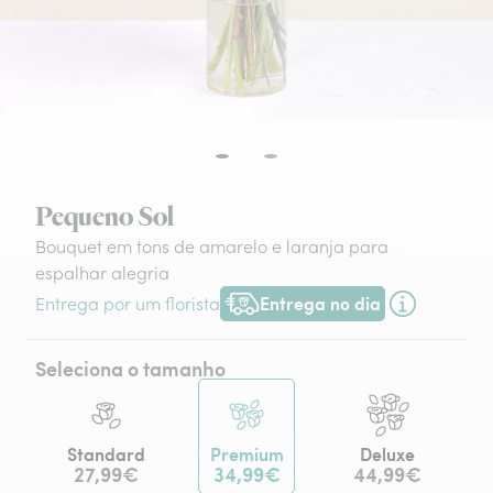
Pequeno Sol
Bouquet em tons de amarelo e laranja para
espalhar alegria
Entrega no dia
Entrega por um florista
Entrega hoje ou na data à tua escol
Seleciona o tamanho
Standard
Premium
Deluxe
27,99€
34,99€
44,99€