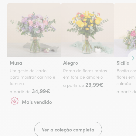
Co
Musa
Alegro
Sicilia
Um gesto delicado
Ramo de flores mistas
Bonita c
para mostrar carinho e
em tons de amarelo
flores em
ternura
29,99€
salmão
a partir de
34,99€
a partir de
a partir 
Mais vendido
Ver a coleção completa