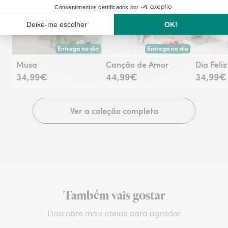
Co
Entrega no dia
Entrega no dia
Entrega hoje ou na data à tua escolha.
Entrega hoje ou na data à tu
Musa
Canção de Amor
Dia Feliz
34,99€
44,99€
34,99€
Ver a coleção completa
Também vais gostar
Descobre mais ideias para agradar