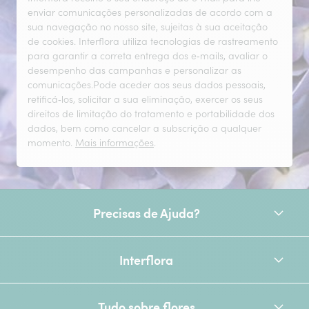
enviar comunicações personalizadas de acordo com a
sua navegação no nosso site, sujeitas à sua aceitação
de cookies. Interflora utiliza tecnologias de rastreamento
para garantir a correta entrega dos e‑mails, avaliar o
desempenho das campanhas e personalizar as
comunicações.Pode aceder aos seus dados pessoais,
retificá‑los, solicitar a sua eliminação, exercer os seus
direitos de limitação do tratamento e portabilidade dos
dados, bem como cancelar a subscrição a qualquer
momento.
Mais informações
.
Precisas de Ajuda?
Interflora
Tudo sobre flores