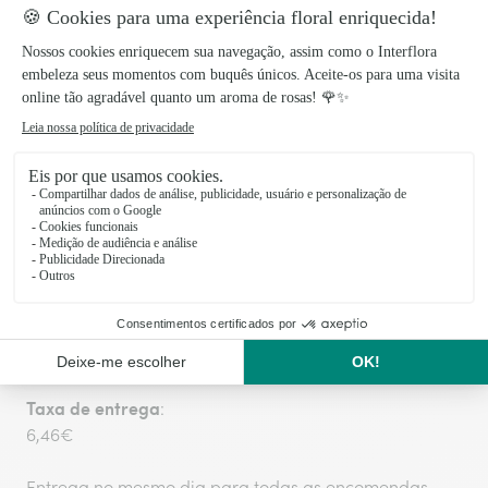
temperatura e mantém-me num local fresco
para desfrutares da minha beleza por mais
tempo. 🌿
Preparado com amor, entregue com
carinho!
Os produtos Interflora são preparados e embalados
no dia da entrega para garantir a frescura das flores.
A entrega, no mesmo dia ou por marcação, é feita
diretamente pelos nossos floristas locais.
Taxa de entrega
:
6,46€
Entrega no mesmo dia para todas as encomendas