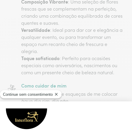
Composição Vibrante
: Uma seleção de flores
frescas que se complementam na perfeição,
criando uma combinação equilibrada de cores
quentes e suaves.
Versatilidade
: Ideal para dar cor e elegância a
qualquer evento, ou para transformar um
espaço num recanto cheio de frescura e
alegria.
Toque sofisticado
: Perfeito para ocasiões
especiais como aniversários, nascimentos ou
como um presente cheio de beleza natural.
Como cuidar de mim
Água fresca
: Não te esqueças de me colocar
àgua dia sim, dia não.
Luz suave
: Coloca-me à luz indireta para me
manter vibrante, longe da luz solar direta que
pode afetar a minha frescura. ☀️
Cuidados especiais
: Evita mudanças bruscas de