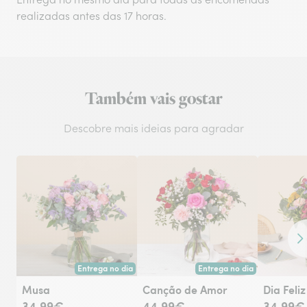
realizadas antes das 17 horas.
Também vais gostar
Descobre mais ideias para agradar
Co
Entrega no dia
Entrega no dia
Entrega hoje ou na data à tua escolha.
Entrega hoje ou na data à tu
Musa
Canção de Amor
Dia Feliz
34,99€
44,99€
34,99€