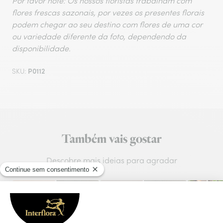
Por favor note: Os nossos floristas trabalham com
flores frescas sazonais, por vezes os presentes florais
podem chegar ao seu destino com flores de uma cor
ou variedade diferente da foto, dependendo da
disponibilidade.
P0112
SKU:
Também vais gostar
Descobre mais ideias para agradar