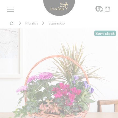
Interflora - entrega de flor
Menu
Home - Entrega de flores
Plantas
Equinócio
Sem stock