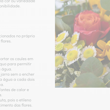
ma cor ou variedade
onibilidade.
ecionados no próprio
flores.
cortar os caules em
quo para permitir
a água.
 jarra sem o encher
a água a cada dois
ca.
fontes de calor e
a.
ta, pois o etileno
imento das flores.