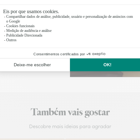
izadas antes das 17
Também vais gostar
Descobre mais ideias para agradar