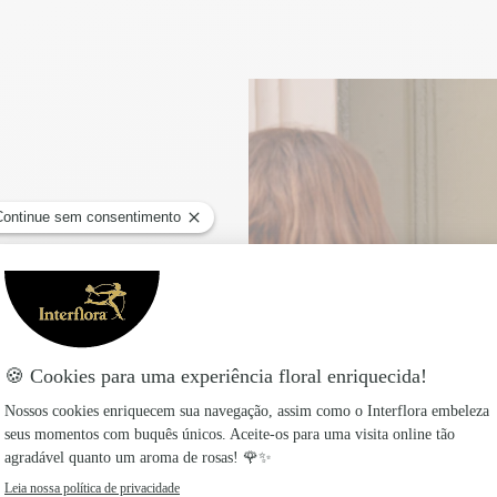
 com
o dia da entrega para
ia ou por marcação, é