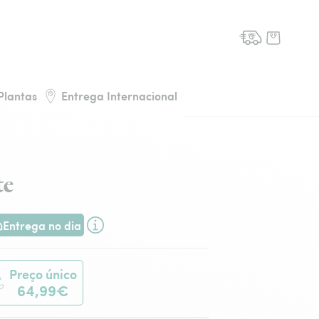
de flores, voltar à página inicial
Plantas
Entrega Internacional
te
Entrega no dia
ega hoje ou na data à tua escolha.
Preço único
64,99€