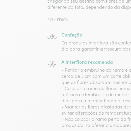
chegar ao seu destino com flores de u
diferente da foto, dependendo da disp
FF003
SKU:
Confeção
Os produtos Interflora são conf
dia para garantir a frescura das 
A Interflora recomenda
- Retirar o embrulho do ramo e 
cerca de 3 cm com um corte oblí
que as flores absorvam melhor 
- Colocar o ramo de flores numa
até cima e lembre-se de mudar 
dias para a manter limpa e fres
- Manter as flores afastadas de 
evitar alterações de temperatur
- Não colocar o ramo perto da fru
produzido irá afetar o amadurec