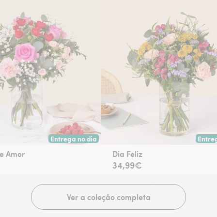
Entrega no dia
Entre
escolha.
Entrega hoje ou na data à tua escolha.
Entreg
e Amor
Dia Feliz
34,99€
Ver a coleção completa