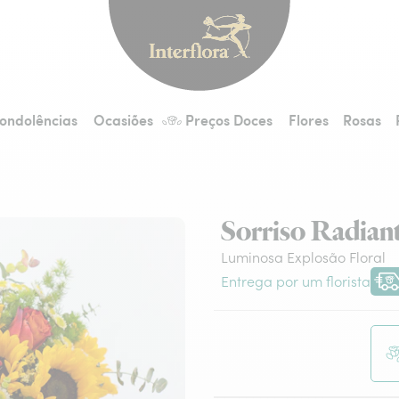
Interflora - entrega 
ondolências
Ocasiões
Preços Doces
Flores
Rosas
Sorriso Radian
Luminosa Explosão Floral
Entrega por um florista
Entr