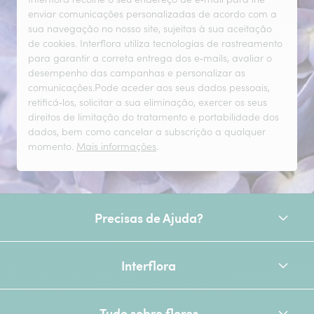
enviar comunicações personalizadas de acordo com a
sua navegação no nosso site, sujeitas à sua aceitação
de cookies. Interflora utiliza tecnologias de rastreamento
para garantir a correta entrega dos e‑mails, avaliar o
desempenho das campanhas e personalizar as
comunicações.Pode aceder aos seus dados pessoais,
retificá‑los, solicitar a sua eliminação, exercer os seus
direitos de limitação do tratamento e portabilidade dos
dados, bem como cancelar a subscrição a qualquer
momento.
Mais informações
.
Precisas de Ajuda?
Interflora
Tudo sobre flores