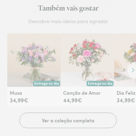
Também vais gostar
Descobre mais ideias para agradar
Co
Entrega no dia
Entrega no dia
Entrega hoje ou na data à tua escolha.
Entrega hoje ou na data à tu
Musa
Canção de Amor
Dia Feliz
34,99€
44,99€
34,99€
Ver a coleção completa