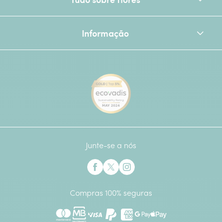
Informação
[Ecovadis Gold Badge - Top 
Junte-se a nós
Interflora no Facebook
Interflora no X anteriormente Twitter
Interflora no Instagram
Compras 100% seguras
Mastercard
Multibanco
Visa
Paypal
American Express
Google Pay
Apple Pay