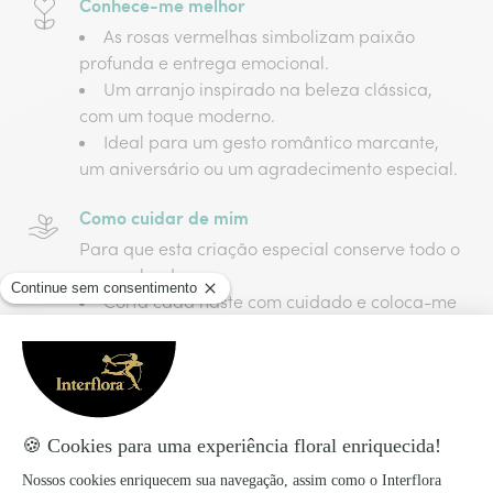
Conhece-me melhor
As rosas vermelhas simbolizam paixão
profunda e entrega emocional.
Um arranjo inspirado na beleza clássica,
com um toque moderno.
Ideal para um gesto romântico marcante,
um aniversário ou um agradecimento especial.
Como cuidar de mim
Para que esta criação especial conserve todo o
seu esplendor:
Corta cada haste com cuidado e coloca-me
em água fresca.
Prefiro um ambiente luminoso, mas sem sol
direto.
Muda a água a cada dois dias.
Deixa-me num local onde possa brilhar.