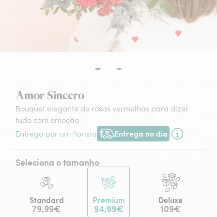
Amor Sincero
Bouquet elegante de rosas vermelhas para dizer
tudo com emoção
Entrega no dia
Entrega por um florista
Entrega hoje ou na data à tua escol
Seleciona o tamanho
Standard
Premium
Deluxe
79,99€
94,99€
109€