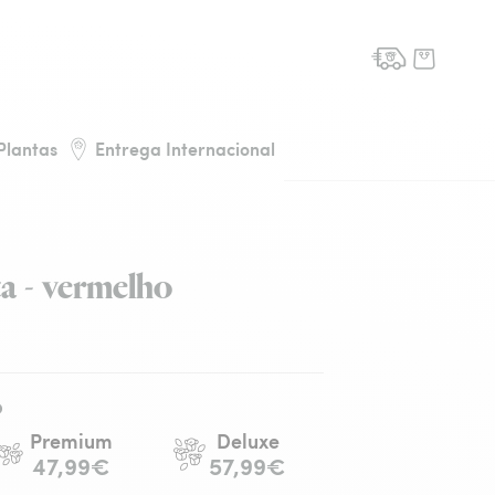
de flores, voltar à página inicial
Plantas
Entrega Internacional
a - vermelho
o
Premium
Deluxe
47,99€
57,99€