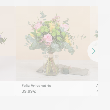
Conteúdo se
Feliz Aniversário
Alegria
39,99€
49,99