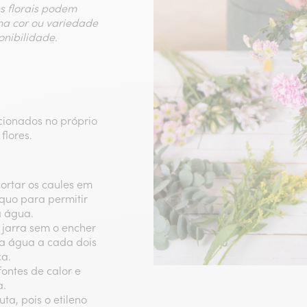
es florais podem
ma cor ou variedade
onibilidade.
ecionados no próprio
flores.
cortar os caules em
quo para permitir
a água.
 jarra sem o encher
a água a cada dois
ca.
fontes de calor e
a.
ta, pois o etileno