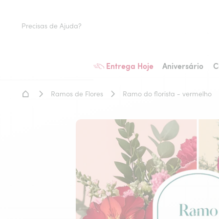
Precisas de Ajuda?
Entrega Hoje
Aniversário
C
Home - Entrega de flores
Ramos de Flores
Ramo do florista - vermelho