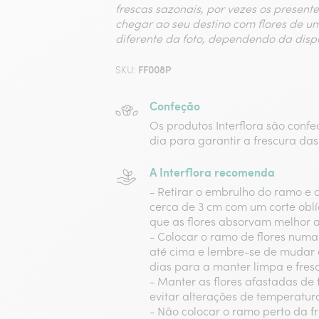
frescas sazonais, por vezes os present
chegar ao seu destino com flores de u
diferente da foto, dependendo da disp
FF008P
SKU:
Confeção
Os produtos Interflora são conf
dia para garantir a frescura das 
A Interflora recomenda
- Retirar o embrulho do ramo e 
cerca de 3 cm com um corte oblí
que as flores absorvam melhor 
- Colocar o ramo de flores numa
até cima e lembre-se de mudar 
dias para a manter limpa e fres
- Manter as flores afastadas de 
evitar alterações de temperatur
- Não colocar o ramo perto da fru