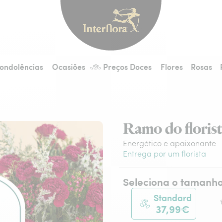
Interflora - entrega 
ondolências
Ocasiões
Preços Doces
Flores
Rosas
Ramo do florist
Energético e apaixonante
Entrega por um florista
Seleciona o tamanh
Standard
37,99€